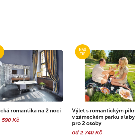
ká romantika na 2 noci
Výlet s romantickým pik
v zámeckém parku s laby
 590 Kč
pro 2 osoby
od 2 740 Kč