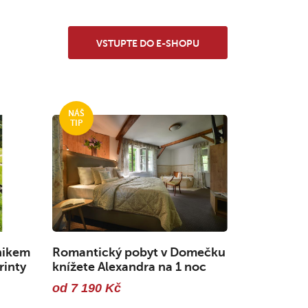
VSTUPTE DO E-SHOPU
nikem
Romantický pobyt v Domečku
rinty
knížete Alexandra na 1 noc
od 7 190 Kč