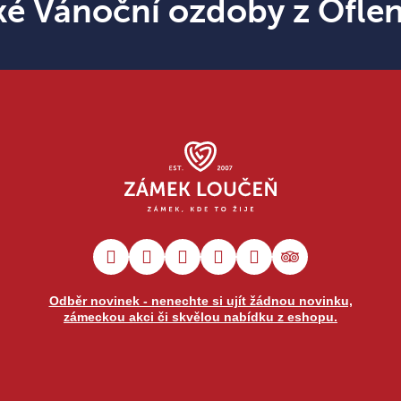
ké Vánoční ozdoby z Ofle
Odběr novinek - nenechte si ujít žádnou novinku,
zámeckou akci či skvělou nabídku z eshopu.