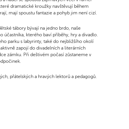
které dramatické kroužky navštěvují během
ají, mají spoustu fantazie a pohyb jim není cizí.
dětské tábory bývají na jedno brdo, naše
účastníka, kterého baví příběhy, hry a divadlo.
 parku s labyrinty, také do nejbližšího okolí
tivně zapojí do divadelních a literárních
odce zámku. Při deštivém počasí zůstaneme v
odpočinek.
ch, přátelských a hravých lektorů a pedagogů.