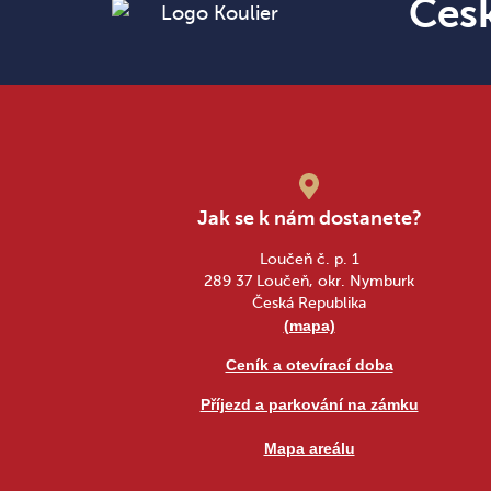
Čes
Jak se k nám dostanete?
Loučeň č. p. 1
289 37 Loučeň, okr. Nymburk
Česká Republika
(mapa)
Ceník a otevírací doba
Příjezd a parkování na zámku
Mapa areálu