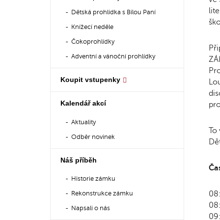
lit
Dětská prohlídka s Bílou Paní
ško
Knížecí neděle
Čokoprohlídky
Při
Adventní a vánoční prohlídky
ZÁM
Pro
Koupit vstupenky
Lou
dis
Kalendář akcí
pro
Aktuality
To 
Odběr novinek
Dět
Náš příběh
Ča
Historie zámku
08:
Rekonstrukce zámku
08
Napsali o nás
09: