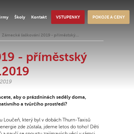
irmy
Školy
Kontakt
VSTUPENKY
POKOJE A CENY
Zámecké šaškování 2019 - příměstský…
19 - příměstský
8.2019
.2019
cete, aby o prázdninách seděly doma,
ativního a tvůrčího prostředí?
 Loučeň, který byl v dobách Thurn-Taxisů
 energie zde zůstala, jdeme letos do toho! Děti
íků a naučí se spoustu zajímavých věcí v rámci