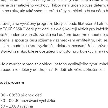
erárně dramatického výchovy. Tábor není určen pouze dětem, 
lního roku, ale také všem, které si rády na někoho či na něco hr
pravili jsme vyvážený program, který se bude líbit všem! Letní 
ECKÉ ŠAŠKOVÁNÍ pro děti je skvělý koktejl aktivit pro každého 
tože budeme v areálu zámku na Loučeni, budeme chodit do jeho
čeně, a spoustu času užijeme v zámeckém amfiteátru, děti se ak
ciplín a budou si moci vyzkoušet dělat „nanečisto“ třeba prův
storách zámku, kde je dostatečný prostor pro kolektivní hry i 
vše a mnohem více za dohledu našeho vynikajícího týmu mladý
i budou rozděleny do skupin 7-10 dětí, dle věku a zkušeností.
sový program
00 - 08:30 příchod dětí
:30 - 09:30 poznávací vycházka
30 - 10:00 svačina