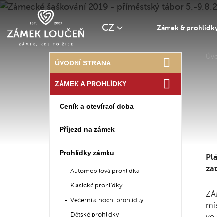
CZ
Zámek & prohlídk
Úv
ÚVODNÍ STRANA
ZÁMEK A PROHLÍDKY
Ceník a otevírací doba
Příjezd na zámek
Prohlídky zámku
Pl
zat
Automobilová prohlídka
Klasické prohlídky
ZÁM
Večerní a noční prohlídky
mís
Dětské prohlídky
ve 