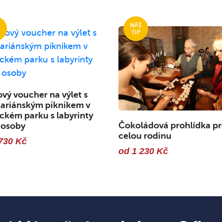
vý voucher na výlet s
ariánským piknikem v
kém parku s labyrinty
Čokoládová prohlídka p
 osoby
celou rodinu
730 Kč
od 1 230 Kč