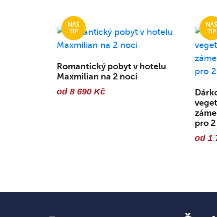
Romantický pobyt v hotelu
Maxmilian na 2 noci
od 8 690 Kč
Dárko
veget
zámec
pro 2
od 1 