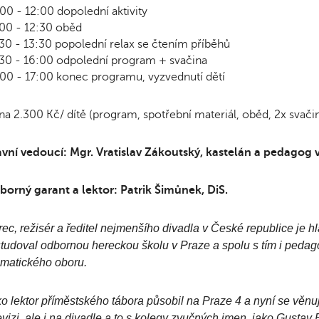
00 - 12:00 dopolední aktivity
00 - 12:30 oběd
30 - 13:30 popolední relax se čtením příběhů
30 - 16:00 odpolední program + svačina
00 - 17:00 konec programu, vyzvednutí dětí
a 2.300 Kč/ dítě (program, spotřební materiál, oběd, 2x svačin
vní vedoucí: Mgr. Vratislav Zákoutský, kastelán a pedagog 
orný garant a lektor: Patrik Šimůnek, DiS.
ec, režisér a ředitel nejmenšího divadla v České republice je h
tudoval odbornou hereckou školu v Praze a spolu s tím i pedago
matického oboru.
o lektor příměstského tábora působil na Praze 4 a nyní se věnuj
evizi, ale i na divadle a to s kolegy zvučných jmen, jako Gustav