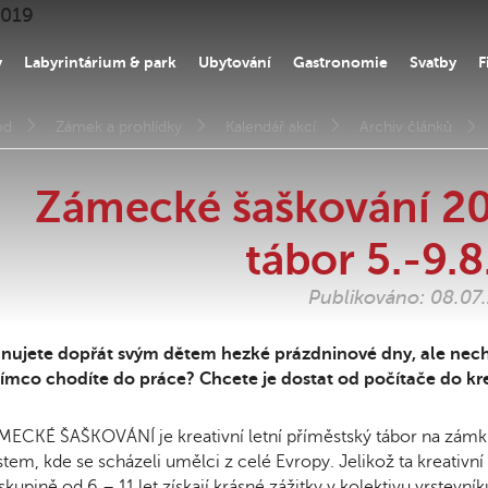
y
Labyrintárium & park
Ubytování
Gastronomie
Svatby
F
od
Zámek a prohlídky
Kalendář akcí
Archiv článků
Zámecké šaškování 20
tábor 5.-9.
Publikováno: 08.07
ánujete dopřát svým dětem hezké prázdninové dny, ale nech
ímco chodíte do práce? Chcete je dostat od počítače do kre
ECKÉ ŠAŠKOVÁNÍ je kreativní letní příměstský tábor na zámku
tem, kde se scházeli umělci z celé Evropy. Jelikož ta kreativní
skupině od 6 – 11 let získají krásné zážitky v kolektivu vrstevn