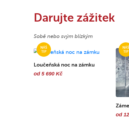
Darujte zážitek
Sobě nebo svým blízkým
Loučeňská noc na zámku
od 5 690 Kč
Zámec
od 12