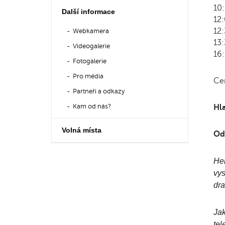
10:
Další informace
12:
12:
Webkamera
13:
Videogalerie
16:
Fotogalerie
Pro média
Cen
Partneři a odkazy
Kam od nás?
Hla
Volná místa
Odb
Her
vys
dra
Jak
tel