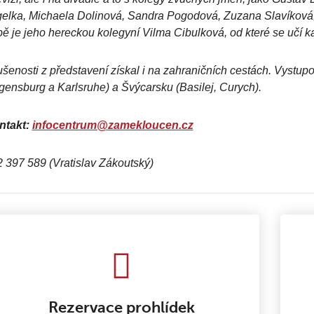
elka, Michaela Dolinová, Sandra Pogodová, Zuzana Slavíková
ě je jeho hereckou kolegyní Vilma Cibulková, od které se učí
šenosti z představení získal i na zahraničních cestách. Vystu
ensburg a Karlsruhe) a Švýcarsku (Basilej, Curych).
ntakt:
infocentrum@zamekloucen.cz
 397 589 (Vratislav Zákoutský)
Rezervace prohlídek