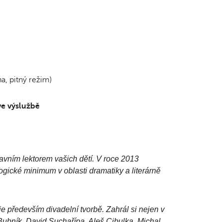
a, pitný režim)
ve výslužbě
lavním lektorem vašich dětí. V roce 2013
gické minimum v oblasti dramatiky a literárně
e především divadelní tvorbě. Zahrál si nejen v
 Bubník, David Suchařípa, Aleš Cibulka, Michal