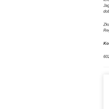
Jag
dob
Zku
Reg
Ko
602