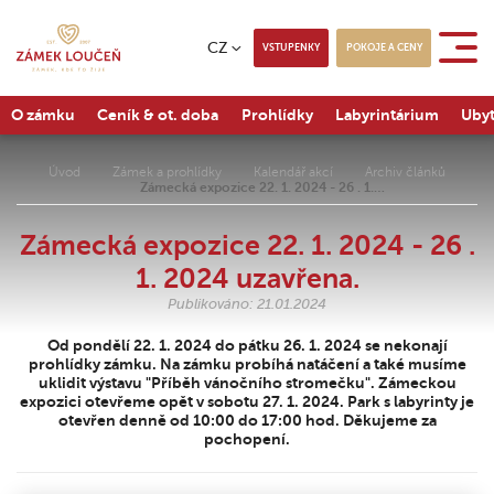
CZ
VSTUPENKY
POKOJE A CENY
O zámku
Ceník & ot. doba
Prohlídky
Labyrintárium
Ubyt
Úvod
Zámek a prohlídky
Kalendář akcí
Archiv článků
Zámecká expozice 22. 1. 2024 - 26 . 1.…
Zámecká expozice 22. 1. 2024 - 26 .
1. 2024 uzavřena.
Publikováno: 21.01.2024
Od pondělí 22. 1. 2024 do pátku 26. 1. 2024 se nekonají
prohlídky zámku. Na zámku probíhá natáčení a také musíme
uklidit výstavu "Příběh vánočního stromečku". Zámeckou
expozici otevřeme opět v sobotu 27. 1. 2024. Park s labyrinty je
otevřen denně od 10:00 do 17:00 hod. Děkujeme za
pochopení.