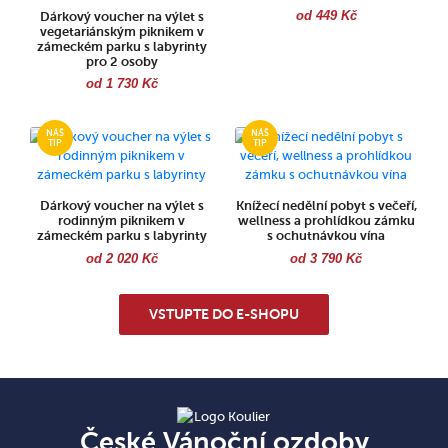
od 449 Kč
Dárkový voucher na výlet s
vegetariánským piknikem v
zámeckém parku s labyrinty
pro 2 osoby
od 1 730 Kč
Dárkový voucher na výlet s
Knížecí nedělní pobyt s večeří,
rodinným piknikem v
wellness a prohlídkou zámku
zámeckém parku s labyrinty
s ochutnávkou vína
od 2 020 Kč
od 3 790 Kč
VSTUPTE DO E-SHOPU
České Vánoční ozdoby