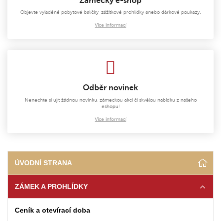
Zámecký e-shop
Objevte vyladěné pobytové balíčky, zážitkové prohlídky anebo dárkové poukazy.
Více informací
Odběr novinek
Nenechte si ujít žádnou novinku, zámeckou akci či skvělou nabídku z našeho
eshopu!
Více informací
ÚVODNÍ STRANA
ZÁMEK A PROHLÍDKY
Ceník a otevírací doba