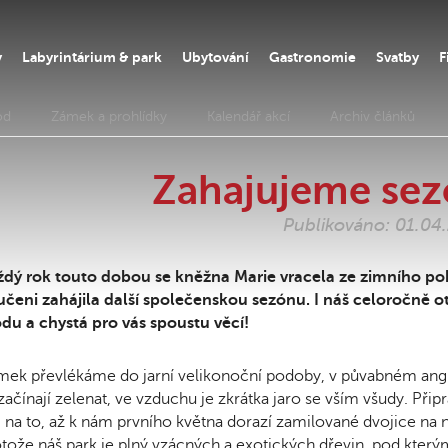
y
Labyrintárium & park
Ubytování
Gastronomie
Svatby
F
od
Zámek a prohlídky
Kalendář akcí
Archiv článků
Zahajujeme se
Publikováno: 01.04
ždý rok touto dobou se kněžna Marie vracela ze zimního po
čeni zahájila další společenskou sezónu. I náš celoročně 
u a chystá pro vás spoustu věcí!
ek převlékáme do jarní velikonoční podoby, v půvabném anglick
začínají zelenat, ve vzduchu je zkrátka jaro se vším všudy. Př
i na to, až k nám prvního května dorazí zamilované dvojice na 
tože náš park je plný vzácných a exotických dřevin, pod kterými