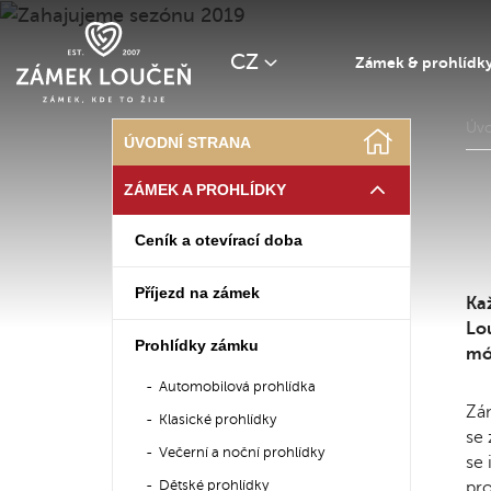
CZ
Zámek & prohlídk
Úv
ÚVODNÍ STRANA
ZÁMEK A PROHLÍDKY
Ceník a otevírací doba
Příjezd na zámek
Ka
Lou
Prohlídky zámku
mód
Automobilová prohlídka
Zám
Klasické prohlídky
se 
Večerní a noční prohlídky
se 
pro
Dětské prohlídky