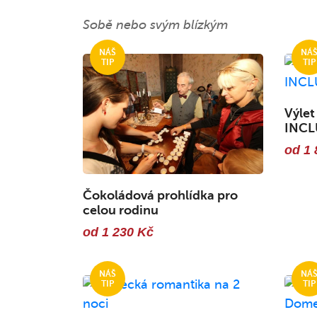
Sobě nebo svým blízkým
Výlet
INCL
od 1 
Čokoládová prohlídka pro
celou rodinu
od 1 230 Kč