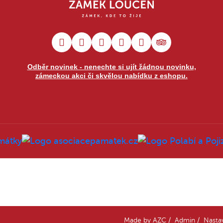
Odběr novinek - nenechte si ujít žádnou novinku,
zámeckou akci či skvělou nabídku z eshopu.
Made by
AZC
/
Admin
/
Nasta