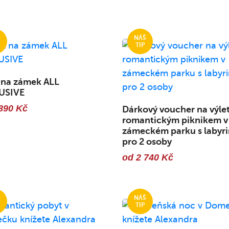
 na zámek ALL
USIVE
890 Kč
Dárkový voucher na výlet
romantickým piknikem v
zámeckém parku s labyri
pro 2 osoby
od 2 740 Kč