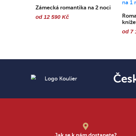
Zámecká romantika na 2 noci
Roma
od 12 590 Kč
kníže
od 7 
Čes
Jak se k nám dostanete?