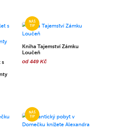
Kniha Tajemství Zámku
Loučeň
od 449 Kč
 s
nty