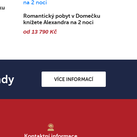
ku
Romantický pobyt v Domečku
knížete Alexandra na 2 noci
od 13 790 Kč
ndy
VÍCE INFORMACÍ
Kontaktní informace