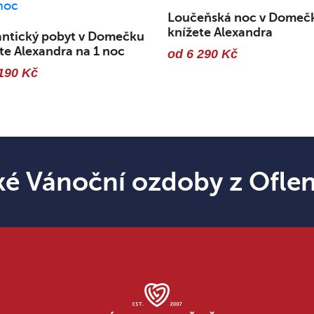
Loučeňská noc v Domeč
knížete Alexandra
ntický pobyt v Domečku
te Alexandra na 1 noc
od 6 290 Kč
190 Kč
ké Vánoční ozdoby z Ofle