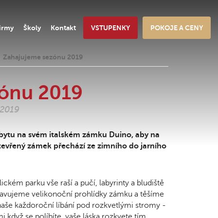
irmy
Školy
Kontakt
VSTUPENKY
POKOJE A CENY
Zahajujeme sezónu 2019
zónu 2019
.2019
bytu na svém italském zámku Duino, aby na
otevřený zámek přechází ze zimního do jarního
ém parku vše raší a pučí, labyrinty a bludiště
ipravujeme velikonoční prohlídky zámku a těšíme
naše každoroční líbání pod rozkvetlými stromy -
 když se políbíte, vaše láska rozkvete tím