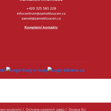
+420 325 585 228
infocentrum@zamekloucen.cz
zamek@zamekloucen.cz
Kompletní kontakty
vení soukromí
/
Ochrana osobních údajů
/
Dotace EU