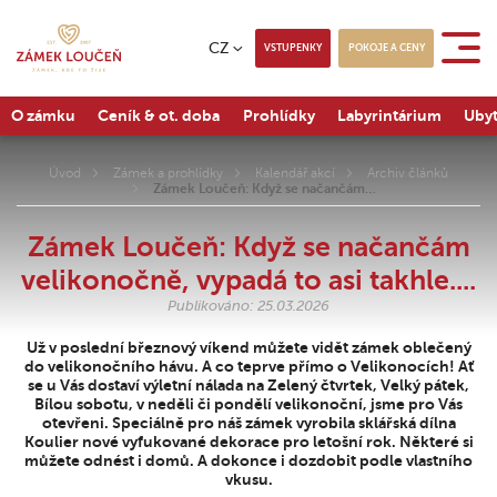
CZ
VSTUPENKY
POKOJE A CENY
O zámku
Ceník & ot. doba
Prohlídky
Labyrintárium
Ubyt
Úvod
Zámek a prohlídky
Kalendář akcí
Archiv článků
Zámek Loučeň: Když se načančám…
Zámek Loučeň: Když se načančám
velikonočně, vypadá to asi takhle....
Publikováno: 25.03.2026
Už v poslední březnový víkend můžete vidět zámek oblečený
do velikonočního hávu. A co teprve přímo o Velikonocích! Ať
se u Vás dostaví výletní nálada na Zelený čtvrtek, Velký pátek,
Bílou sobotu, v neděli či pondělí velikonoční, jsme pro Vás
otevřeni. Speciálně pro náš zámek vyrobila sklářská dílna
Koulier nové vyfukované dekorace pro letošní rok. Některé si
můžete odnést i domů. A dokonce i dozdobit podle vlastního
vkusu.