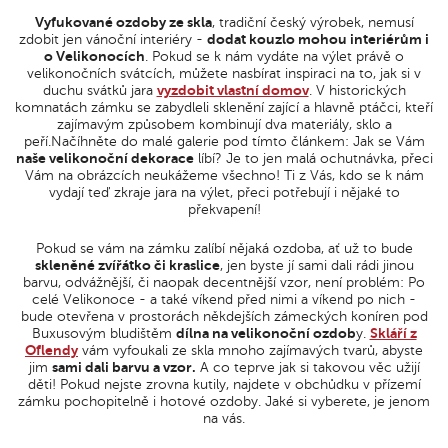
Vyfukované ozdoby ze skla
, tradiční český výrobek, nemusí
zdobit jen vánoční interiéry -
dodat kouzlo mohou interiérům i
o Velikonocích
. Pokud se k nám vydáte na výlet právě o
velikonočních svátcích, můžete nasbírat inspiraci na to, jak si v
duchu svátků jara
vyzdobit vlastní domov
. V historických
komnatách zámku se zabydleli sklenění zající a hlavně ptáčci, kteří
zajímavým způsobem kombinují dva materiály, sklo a
peří.Načíhněte do malé galerie pod tímto článkem: Jak se Vám
naše velikonoční dekorace
líbí? Je to jen malá ochutnávka, přeci
Vám na obrázcích neukážeme všechno! Ti z Vás, kdo se k nám
vydají teď zkraje jara na výlet, přeci potřebují i nějaké to
překvapení!
Pokud se vám na zámku zalíbí nějaká ozdoba, ať už to bude
skleněné zvířátko či kraslice
, jen byste jí sami dali rádi jinou
barvu, odvážnější, či naopak decentnější vzor, není problém: Po
celé Velikonoce - a také víkend před nimi a víkend po nich -
bude otevřena v prostorách někdejších zámeckých koníren pod
Buxusovým bludištěm
dílna na velikonoční ozdob
y.
Skláří z
Oflendy
vám vyfoukali ze skla mnoho zajímavých tvarů, abyste
jim
sami dali barvu a vzor.
A co teprve jak si takovou věc užijí
děti! Pokud nejste zrovna kutily, najdete v obchůdku v přízemí
zámku pochopitelně i hotové ozdoby. Jaké si vyberete, je jenom
na vás.