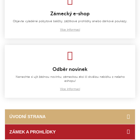
Zámecký e-shop
Objevte vyladěné pobytové balíčky, zážitkové prohlídky anebo dárkové poukazy.
Více informací
Odběr novinek
Nenechte si ujít žádnou novinku, zámeckou akci či skvělou nabídku z našeho
eshopu!
Více informací
ÚVODNÍ STRANA
ZÁMEK A PROHLÍDKY