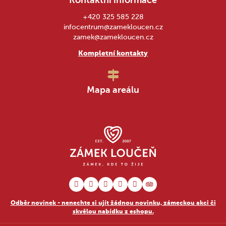
+420 325 585 228
infocentrum@zamekloucen.cz
zamek@zamekloucen.cz
Kompletní kontakty
Mapa areálu
Odběr novinek - nenechte si ujít žádnou novinku, zámeckou akci či
skvělou nabídku z eshopu.