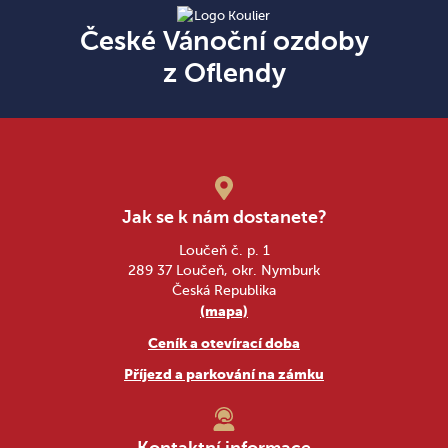
České Vánoční ozdoby
z Oflendy
Jak se k nám dostanete?
Loučeň č. p. 1
289 37 Loučeň, okr. Nymburk
Česká Republika
(mapa)
Ceník a otevírací doba
Příjezd a parkování na zámku
Kontaktní informace