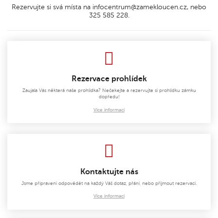
Rezervujte si svá místa na infocentrum@zamekloucen.cz, nebo
325 585 228.
Rezervace prohlídek
Zaujala Vás některá naše prohlídka? Nečekejte a rezervujte si prohlídku zámku
dopředu!
Více informací
Kontaktujte nás
Jsme připraveni odpovědět na každý Váš dotaz, přání, nebo přijmout rezervaci.
Více informací