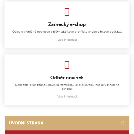
Zámecký e-shop
Objevte vyladěné pobytové balíčky, zážitkové prohlídky anebo dárkové poukazy.
Více informací
Odběr novinek
Nenechte si ujít žádnou novinku, zámeckou akci či skvělou nabídku z našeho
eshopu!
Více informací
ÚVODNÍ STRANA