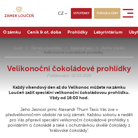
CZ
VSTUPENKY
POKOJE A CENY
O zámku
Ceník & ot. doba
Prohlídky
Labyrintárium
Ubyt
Úvod
Zámek a prohlídky
Kalendář akcí
Archiv článků
Velikonoční čokoládové prohlídky
Velikonoční čokoládové prohlídky
Publikováno: 02.03.2020
Každý víkendový den až do Velikonoc můžete na zámku
Loučeň zažít speciální velikonoční čokoládovou prohlídku.
Vždy od 16:00 hod.
Jeho Jasnost princ Alexandr Thurn Taxis Vás zve v
předvelikonočním období na svůj zámek. Každou sobotu a neděli
pro Vás připravil speciální velikonoční čokoládové prohlídky s
povídáním o čokoládě a také s ochutnávkou skvělé čokolády z
"královské čokolády".