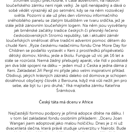
Stromek stojící přechodně, v čase adventním, na nádvoří
loučeňského zámku není nijak velký. Je spíš nenápadný a dává o
sobě vědět výrazněji až po setmění, kdy se na něm rozsvěcejí
světla. Pozorní si ale už přes den všimnou informačního
sněhobílého panelu se zlatým bludištěm ve tvaru srdíčka, jež je
stále ještě zánovním loučeňským logem. Na něm jsou vysvětleny
jak brněnské začátky tradice českých či přesněji řečeno
československých Stromů republiky, tak i aktuální záměr
loučeňských směřovat dříve tradiční adventní pomoc dětem do
chudé Keni. „Ryze českému nadačnímu fondu One More Day for
Children se podařilo vystavět v Keni z prostředků přispěvatelů
dětský domov, kliniku, jesle a školu. Funguje už víc jak 16 let a
stále se rozrůstá. Nemá žádný přebujelý aparát, vše řídí v podstatě
jen dva lidé spojení na dálku – jeden muž z Česka a jedna dáma z
Keni. Zakladatel Jiří Pergl mi přijde jako velmi inspirativní příklad.
Obdivuji, jakých krásných zázraků daleko od domova je schopen
dosáhnout obyčejný člověk z Berouna, když má vůli nežít jen pro
sebe, ale být tu i pro druhé,“ říká majitelka zámku Kateřina
Šrámková.
Český táta má dceru v Africe
Nejčastější formou podpory je přímá adopce dítěte na dálku. I
v tom šel zakladatel fondu osobním příkladem: „Dceru Joan
Wangari jsem adoptoval jako malou holčičku. Dnes je z ní už
dvacetiletá slečna, která právě studuje univerzitu v Nairobi. Bude