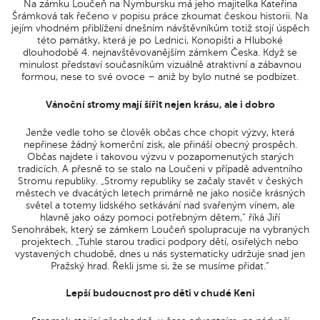
Na zámku Loučeň na Nymbursku má jeho majitelka Kateřina
Šrámková tak řečeno v popisu práce zkoumat českou historii. Na
jejím vhodném přiblížení dnešním návštěvníkům totiž stojí úspěch
této památky, která je po Lednici, Konopišti a Hluboké
dlouhodobě 4. nejnavštěvovanějším zámkem Česka. Když se
minulost představí současníkům vizuálně atraktivní a zábavnou
formou, nese to své ovoce – aniž by bylo nutné se podbízet.
Vánoční stromy mají šířit nejen krásu, ale i dobro
Jenže vedle toho se člověk občas chce chopit výzvy, která
nepřinese žádný komerční zisk, ale přináší obecný prospěch.
Občas najdete i takovou výzvu v pozapomenutých starých
tradicích. A přesně to se stalo na Loučeni v případě adventního
Stromu republiky. „Stromy republiky se začaly stavět v českých
městech ve dvacátých letech primárně ne jako nosiče krásných
světel a totemy lidského setkávání nad svařeným vínem, ale
hlavně jako oázy pomoci potřebným dětem,“ říká Jiří
Senohrábek, který se zámkem Loučeň spolupracuje na vybraných
projektech. „Tuhle starou tradici podpory dětí, osiřelých nebo
vystavených chudobě, dnes u nás systematicky udržuje snad jen
Pražský hrad. Řekli jsme si, že se musíme přidat.“
Lepší budoucnost pro děti v chudé Keni