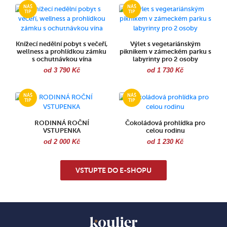
Knížecí nedělní pobyt s večeří,
Výlet s vegetariánským
wellness a prohlídkou zámku
piknikem v zámeckém parku s
s ochutnávkou vína
labyrinty pro 2 osoby
od 3 790 Kč
od 1 730 Kč
RODINNÁ ROČNÍ
Čokoládová prohlídka pro
VSTUPENKA
celou rodinu
od 2 000 Kč
od 1 230 Kč
VSTUPTE DO E-SHOPU