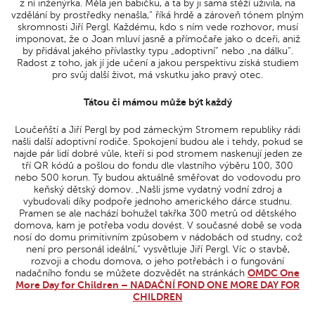
z ní inženýrka. Měla jen babičku, a ta by ji sama stěží uživila, na
vzdělání by prostředky nenašla,“ říká hrdě a zároveň tónem plným
skromnosti Jiří Pergl. Každému, kdo s ním vede rozhovor, musí
imponovat, že o Joan mluví jasně a přímočaře jako o dceři, aniž
by přidával jakého přívlastky typu „adoptivní“ nebo „na dálku“.
Radost z toho, jak jí jde učení a jakou perspektivu získá studiem
pro svůj další život, má vskutku jako pravý otec.
Tátou či mámou může být každý
Loučeňští a Jiří Pergl by pod zámeckým Stromem republiky rádi
našli další adoptivní rodiče. Spokojení budou ale i tehdy, pokud se
najde pár lidí dobré vůle, kteří si pod stromem naskenují jeden ze
tří QR kódů a pošlou do fondu dle vlastního výběru 100, 300
nebo 500 korun. Ty budou aktuálně směřovat do vodovodu pro
keňský dětský domov. „Našli jsme vydatný vodní zdroj a
vybudovali díky podpoře jednoho amerického dárce studnu.
Pramen se ale nachází bohužel takřka 300 metrů od dětského
domova, kam je potřeba vodu dovést. V současné době se voda
nosí do domu primitivním způsobem v nádobách od studny, což
není pro personál ideální,“ vysvětluje Jiří Pergl. Víc o stavbě,
rozvoji a chodu domova, o jeho potřebách i o fungování
nadačního fondu se můžete dozvědět na stránkách
OMDC One
More Day for Children – NADAČNÍ FOND ONE MORE DAY FOR
CHILDREN