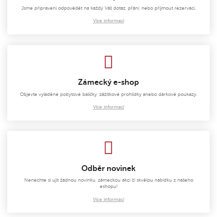
Jsme připraveni odpovědět na každý Váš dotaz, přání, nebo přijmout rezervaci.
Více informací
Zámecký e-shop
Objevte vyladěné pobytové balíčky, zážitkové prohlídky anebo dárkové poukazy.
Více informací
Odběr novinek
Nenechte si ujít žádnou novinku, zámeckou akci či skvělou nabídku z našeho
eshopu!
Více informací