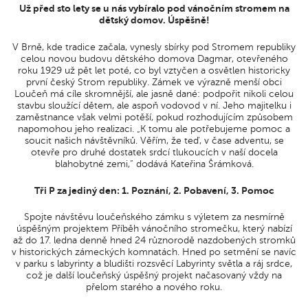
Už před sto lety se u nás vybíralo pod vánočním stromem na
dětský domov. Úspěšně!
V Brně, kde tradice začala, vynesly sbírky pod Stromem republiky
celou novou budovu dětského domova Dagmar, otevřeného
roku 1929 už pět let poté, co byl vztyčen a osvětlen historicky
první český Strom republiky. Zámek ve výrazně menší obci
Loučeň má cíle skromnější, ale jasně dané: podpořit nikoli celou
stavbu sloužící dětem, ale aspoň vodovod v ní. Jeho majitelku i
zaměstnance však velmi potěší, pokud rozhodujícím způsobem
napomohou jeho realizaci. „K tomu ale potřebujeme pomoc a
soucit našich návštěvníků. Věřím, že teď, v čase adventu, se
otevře pro druhé dostatek srdcí tlukoucích v naší docela
blahobytné zemi,“ dodává Kateřina Šrámková.
Tři P za jediný den: 1. Poznání, 2. Pobavení, 3. Pomoc
Spojte návštěvu loučeňského zámku s výletem za nesmírně
úspěšným projektem Příběh vánočního stromečku, který nabízí
až do 17. ledna denně hned 24 různorodě nazdobených stromků
v historických zámeckých komnatách. Hned po setmění se navíc
v parku s labyrinty a bludišti rozsvěcí Labyrinty světla a ráj srdce,
což je další loučeňský úspěšný projekt načasovaný vždy na
přelom starého a nového roku.