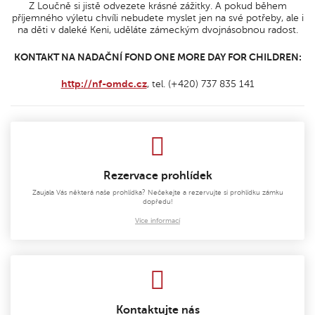
Z Loučně si jistě odvezete krásné zážitky. A pokud během
příjemného výletu chvíli nebudete myslet jen na své potřeby, ale i
na děti v daleké Keni, uděláte zámeckým dvojnásobnou radost.
KONTAKT NA NADAČNÍ FOND ONE MORE DAY FOR CHILDREN:
http://nf-omdc.cz
, tel. (+420) 737 835 141
Rezervace prohlídek
Zaujala Vás některá naše prohlídka? Nečekejte a rezervujte si prohlídku zámku
dopředu!
Více informací
Kontaktujte nás