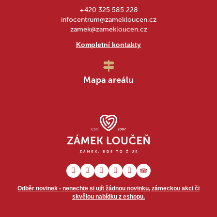
+420 325 585 228
infocentrum@zamekloucen.cz
zamek@zamekloucen.cz
Kompletní kontakty
Mapa areálu
Odběr novinek - nenechte si ujít žádnou novinku, zámeckou akci či
skvělou nabídku z eshopu.