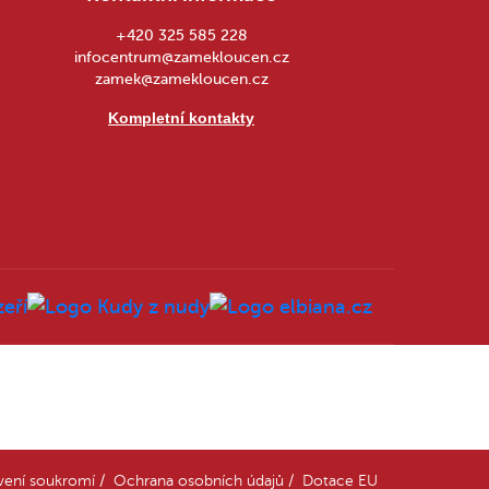
+420 325 585 228
infocentrum@zamekloucen.cz
zamek@zamekloucen.cz
Kompletní kontakty
vení soukromí
/
Ochrana osobních údajů
/
Dotace EU