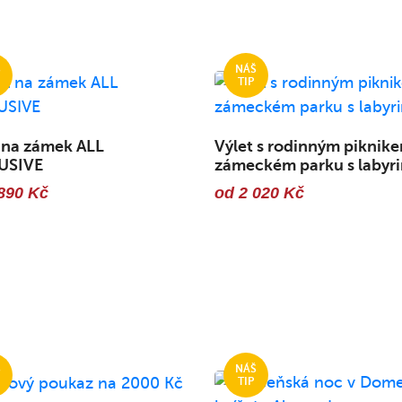
 na zámek ALL
Výlet s rodinným piknike
USIVE
zámeckém parku s labyri
890 Kč
od 2 020 Kč