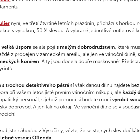
lamentu.
lier
nyní, ve třetí čtvrtině letních prázdnin, přichází s horkou
ekce s vysokou, 50 % slevou. A vybrané jednotlivé outletové ku
k
velká úspora
se ale pojí
s malým dobrodružstvím
, které mus
aždé z prodejen v zámeckém areálu, ale jen ve vánoční dílně, 
meckých koníren
. A ty jsou docela dobře maskované: Představ
yrintů!
n
s trochou detektivního pátrání
však danou dílnu najdete bez 
ora při vašem letos jistě prvním vánočním nákupu, ale
každý d
patický personál, s jehož pomocí si budete moci
vyrobit svo
ský doprovod. A jen tak na okraj: Ve vánoční dílně se v souča
nocích!
ud jste náhodou z Vysočiny, vězte, že se stejných slev dočkáte
lebné vesnici Oflenda
.