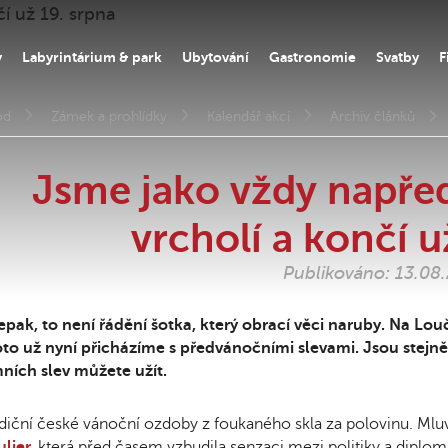
y
Labyrintárium & park
Ubytování
Gastronomie
Svatby
F
od
Zámek a prohlídky
Kalendář akcí
Archiv článků
Jsme jako vždy napřed
vrcholí a končí u
Publikováno: 13.08
pak, to není řádění šotka, který obrací věci naruby. Na Lou
to už nyní přicházíme s předvánočními slevami. Jsou stejně h
ních slev můžete užít.
diční české vánoční ozdoby z foukaného skla za polovinu. Mlu
lier,
která před časem vzbudila senzaci mezi politiky a diplom