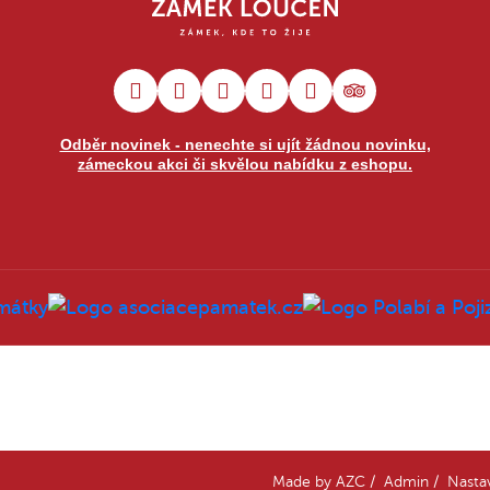
Odběr novinek - nenechte si ujít žádnou novinku,
zámeckou akci či skvělou nabídku z eshopu.
Made by
AZC
/
Admin
/
Nasta