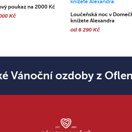
ový poukaz na 2000 Kč
Loučeňská noc v Domeč
000 Kč
knížete Alexandra
od 6 290 Kč
ké Vánoční ozdoby z Ofle