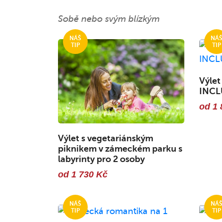
Sobě nebo svým blízkým
Výlet
INCL
od 1 
Výlet s vegetariánským
piknikem v zámeckém parku s
labyrinty pro 2 osoby
od 1 730 Kč