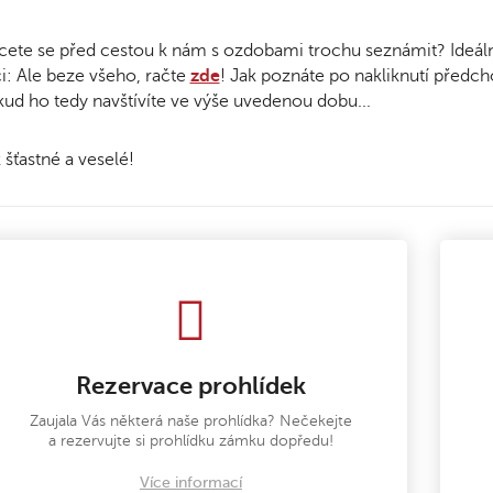
ete se před cestou k nám s ozdobami trochu seznámit? Ideáln
i: Ale beze všeho, račte
zde
! Jak poznáte po nakliknutí předch
ud ho tedy navštívíte ve výše uvedenou dobu...
 šťastné a veselé!
Rezervace prohlídek
Zaujala Vás některá naše prohlídka? Nečekejte
a rezervujte si prohlídku zámku dopředu!
Více informací