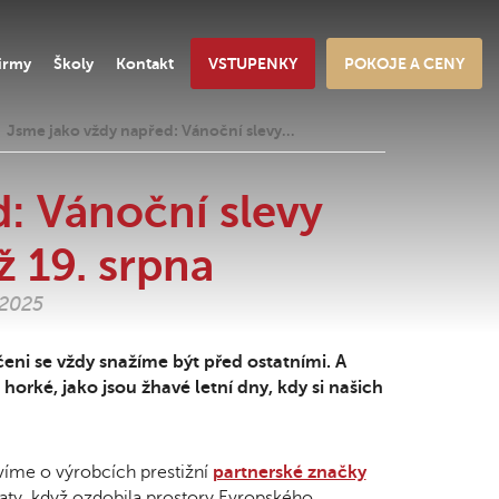
irmy
Školy
Kontakt
VSTUPENKY
POKOJE A CENY
Jsme jako vždy napřed: Vánoční slevy…
: Vánoční slevy
ž 19. srpna
.2025
čeni se vždy snažíme být před ostatními. A
orké, jako jsou žhavé letní dny, kdy si našich
víme o výrobcích prestižní
partnerské značky
aty, když ozdobila prostory Evropského