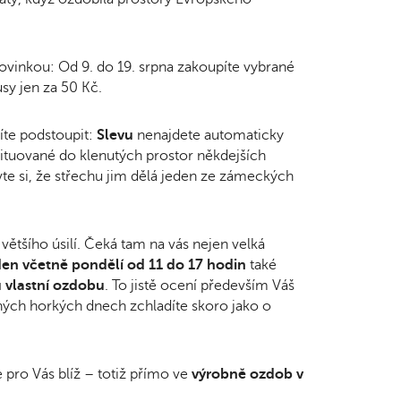
 novinkou: Od 9. do 19. srpna zakoupíte vybrané
sy jen za 50 Kč.
íte podstoupit:
Slevu
nenajdete automaticky
situované do klenutých prostor někdejších
te si, že střechu jim dělá jeden ze zámeckých
většího úsilí. Čeká tam na vás nejen velká
en včetně pondělí od 11 do 17 hodin
také
u vlastní ozdobu
. To jistě ocení především Váš
sných horkých dnech zchladíte skoro jako o
 pro Vás blíž – totiž přímo ve
výrobně ozdob v