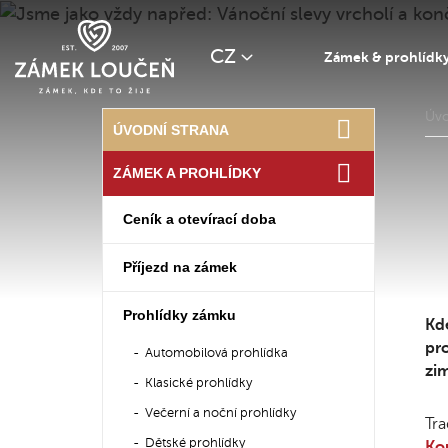
CZ
Zámek & prohlídk
Úv
ÚVODNÍ STRANA
ZÁMEK A PROHLÍDKY
Ceník a otevírací doba
Příjezd na zámek
Prohlídky zámku
Kde
pro
Automobilová prohlídka
zim
Klasické prohlídky
Večerní a noční prohlídky
Tra
Dětské prohlídky
Kou