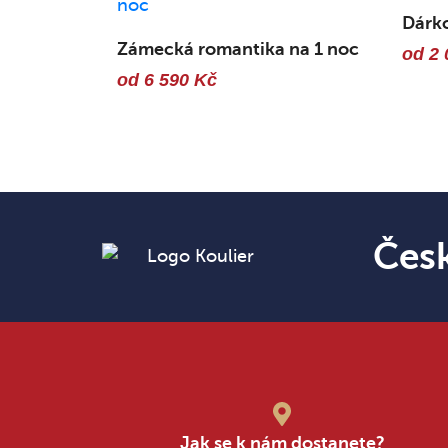
Dárk
Zámecká romantika na 1 noc
od 2 
od 6 590 Kč
Čes
Jak se k nám dostanete?