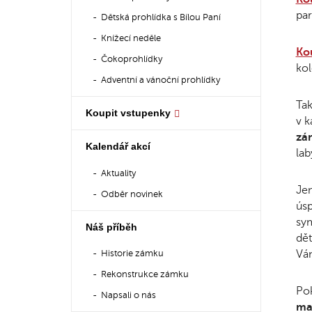
par
Dětská prohlídka s Bílou Paní
Knížecí neděle
Kou
Čokoprohlídky
kol
Adventní a vánoční prohlídky
Ta
Koupit vstupenky
v k
zá
Kalendář akcí
lab
Aktuality
Je
Odběr novinek
úsp
sym
Náš příběh
dět
Vá
Historie zámku
Rekonstrukce zámku
Pok
Napsali o nás
ma