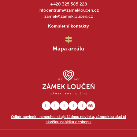
+420 325 585 228
infocentrum@zamekloucen.cz
zamek@zamekloucen.cz
Kompletní kontakty
Mapa areálu
Odběr novinek - nenechte si ujít žádnou novinku, zámeckou akci či
skvělou nabídku z eshopu.