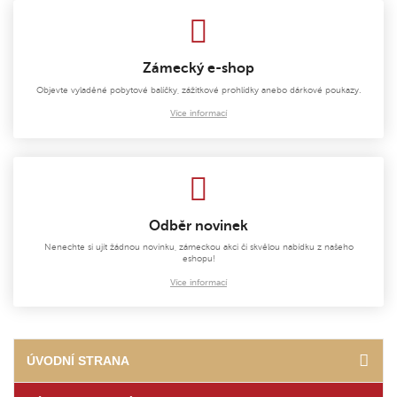
Zámecký e-shop
Objevte vyladěné pobytové balíčky, zážitkové prohlídky anebo dárkové poukazy.
Více informací
Odběr novinek
Nenechte si ujít žádnou novinku, zámeckou akci či skvělou nabídku z našeho
eshopu!
Více informací
ÚVODNÍ STRANA