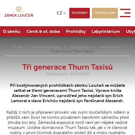
CZ
VSTUPENKY
POKOJE A CENY
O zámku
Ceník & ot. doba
Prohlídky
Labyrintárium
Ubyt
Úvod
Zámek a prohlídky
Kalendář akcí
Archiv článků
Tři generace Thurn Taxisů
Tři generace Thurn Taxisů
Publikováno: 27.02.2019
Při kostýmovaných prohlídkách zámku Loučeň se můžete
setkat se třemi generacemi Thurn Taxisů. Vpravo kníže
Alexandr Jan Vincent, uprostřed jeho nejstarší syn Erich
Lamoral a vlevo Erichův nejstarší syn Ferdinand Alexandr.
Každý z nich je připraven provést vás svým loučeňským sídlem a
přiblížit vám život na tomto půvabném barokním zámečku před
zhruba sto lety. Zámecká expozice totiž není jen nějaké neživé
muzeum. Uvidíte domácnost Thurn Taxisů tak, jak v ní členové
rodiny v první čtvrtině dvacátého století žili a místo nudného