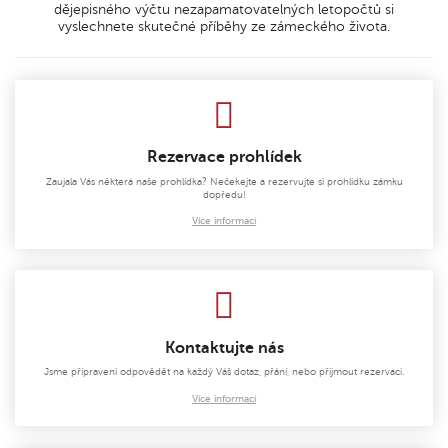
dějepisného výčtu nezapamatovatelných letopočtů si
vyslechnete skutečné příběhy ze zámeckého života.
Rezervace prohlídek
Zaujala Vás některá naše prohlídka? Nečekejte a rezervujte si prohlídku zámku
dopředu!
Více informací
Kontaktujte nás
Jsme připraveni odpovědět na každý Váš dotaz, přání, nebo přijmout rezervaci.
Více informací