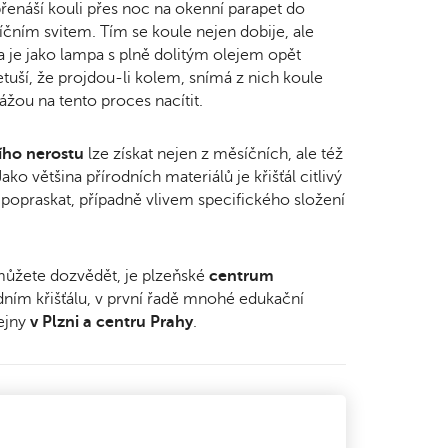
přenáší kouli přes noc na okenní parapet do
íčním svitem. Tím se koule nejen dobije, ale
a je jako lampa s plně dolitým olejem opět
etuší, že projdou-li kolem, snímá z nich koule
kážou na tento proces nacítit.
ího nerostu
lze získat nejen z měsíčních, ale též
ko většina přírodních materiálů je křišťál citlivý
 popraskat, případně vlivem specifického složení
 můžete dozvědět, je plzeňské
centrum
ním křišťálu, v první řadě mnohé edukační
ejny
v Plzni a centru Prahy
.