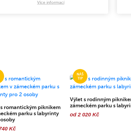
Více informací
Výlet s rodinným piknike
zámeckém parku s labyri
 s romantickým piknikem
eckém parku s labyrinty
od 2 020 Kč
 osoby
740 Kč