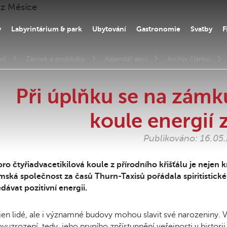
y
Labyrintárium & park
Ubytování
Gastronomie
Svatby
F
od
Zámek a prohlídky
Kalendář akcí
Archiv článků
Při úplňku se na zámk
koule energií 
Publikováno: 16.05
ro čtyřiadvacetikilová koule z přírodního křišťálu je nejen
ská společnost za časů Thurn-Taxisů pořádala spiritistické 
dávat pozitivní energii.
en lidé, ale i významné budovy mohou slavit své narozeniny. V
vuzrození, tedy jeho prvního zpřístupnění veřejnosti v historii