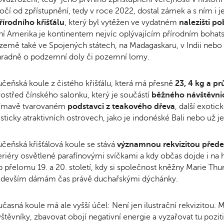
očí od zpřístupnění, tedy v roce 2022, dostal zámek a s ním i 
řírodního křišťálu
, který byl vytěžen ve vydatném
nalezišti p
ní Amerika je kontinentem nejvíc oplývajícím přírodním bohatstv
země také ve Spojených státech, na Madagaskaru, v Indii nebo 
hradně o podzemní doly či pozemní lomy.
čeňská koule z čistého křišťálu, která má přesně
23, 4 kg a p
ostřed čínského salonku, který je součástí
běžného návštěvn
jímavě tvarovaném
podstavci z teakového dřeva
, další exotic
isticky atraktivních ostrovech, jako je indonéské Bali nebo už
čeňská křišťálová koule se stává
významnou rekvizitou před
eriéry osvětlené parafínovými svíčkami a kdy občas dojde i na
 přelomu 19. a 20. století, kdy si společnost kněžny Marie Th
edevším dámám čas právě duchařskými dýchánky.
časná koule má ale vyšší účel: Není jen ilustrační rekvizitou. Má
štěvníky, zbavovat obojí negativní energie a vyzařovat tu pozit