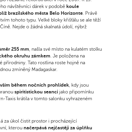
jeho návštěvníci dárek v podobě
koule
oblíž brazilského města Belo Horizonte
. Právě
ím tohoto typu. Velké bloky křišťálu se ale těží
Číně. Nejde o žádná skalnatá údolí, nýbrž
růměr 255 mm
, našla své místo na kulatém stolku
ického okruhu zámkem
. Je položena na
ké přírodniny. Tato rostlina roste hojně na
 jednou zmíněný Madagaskar.
evším během nočních prohlídek
, kdy jsou
 hranou
spiritistickou seanci
jako připomínku
urn-Taxis krátila v tomto salonku vyhrazeném
 za úkol čistit prostor i procházející
ivní, kterou
načerpává nejčastěji za úplňku