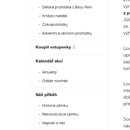
výr
Dětská prohlídka s Bílou Paní
z p
Knížecí neděle
Již
Čokoprohlídky
ze 
vý
Adventní a vánoční prohlídky
Koupit vstupenky
Lou
upr
Kalendář akcí
za
tur
Aktuality
Odběr novinek
Lou
int
Náš příběh
dob
př
Historie zámku
Rekonstrukce zámku
Sou
Napsali o nás
náv