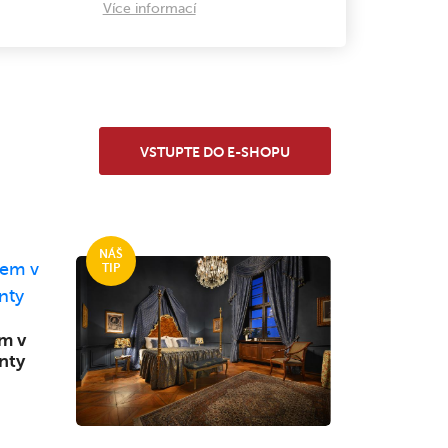
Více informací
VSTUPTE DO E-SHOPU
m v
nty