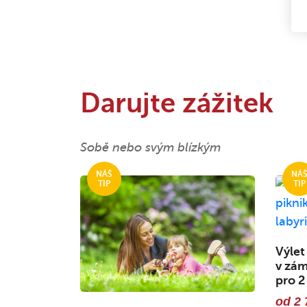
Darujte zážitek
Sobě nebo svým blízkým
Výlet
v zám
pro 2
od 2 