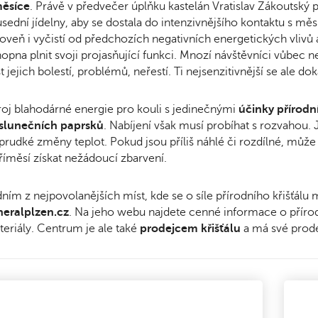
měsíce
. Právě v předvečer úplňku kastelán Vratislav Zákoutský 
sední jídelny, aby se dostala do intenzivnějšího kontaktu s měs
oveň i vyčistí od předchozích negativních energetických vlivů 
opna plnit svoji projasňující funkci. Mnozí návštěvníci vůbec n
t jejich bolestí, problémů, neřestí. Ti nejsenzitivnější se ale do
oj blahodárné energie pro kouli s jedinečnými
účinky přírodn
 slunečních paprsků
. Nabíjení však musí probíhat s rozvahou. Ja
prudké změny teplot. Pokud jsou příliš náhlé či rozdílné, může
říměsí získat nežádoucí zbarvení.
ním z nejpovolanějších míst, kde se o síle přírodního křišťálu
neralplzen.cz
. Na jeho webu najdete cenné informace o přírod
eriály. Centrum je ale také
prodejcem křišťálu
a má své prod