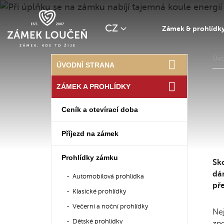
CZ
Zámek & prohlídk
Úv
ÚVODNÍ STRANA
ZÁMEK A PROHLÍDKY
Ceník a otevírací doba
Příjezd na zámek
Prohlídky zámku
Sko
dám
Automobilová prohlídka
pře
Klasické prohlídky
Večerní a noční prohlídky
Nej
Dětské prohlídky
zno