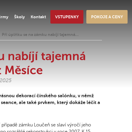
irmy
Školy
Kontakt
VSTUPENKY
POKOJE A CENY
Při úplňku se na zámku nabíjí tajemná…
u nabíjí tajemná
z Měsíce
.2025
 krásnou dekorací čínského salónku, v němž
seance, ale také prvkem, který dokáže léčit a
 případě zámku Loučeň se slaví výročí jeho
 po rozsáhlé rekonstrukci v roce 2007. K 15.