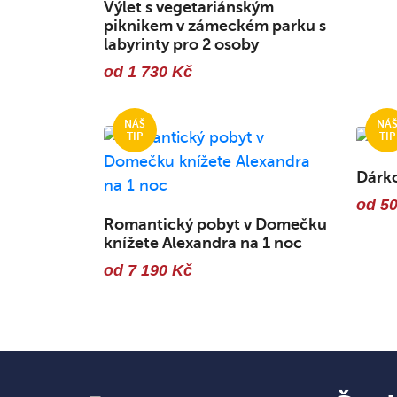
Výlet s vegetariánským
piknikem v zámeckém parku s
labyrinty pro 2 osoby
od 1 730 Kč
Dárk
od 5
Romantický pobyt v Domečku
knížete Alexandra na 1 noc
od 7 190 Kč