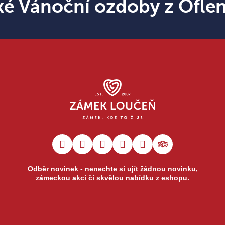
ké Vánoční ozdoby z Ofle
Odběr novinek - nenechte si ujít žádnou novinku,
zámeckou akci či skvělou nabídku z eshopu.