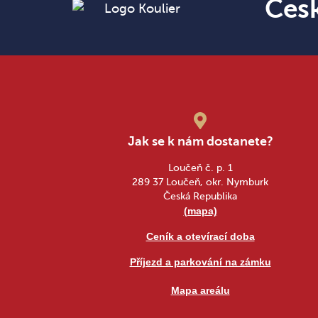
Čes
Jak se k nám dostanete?
Loučeň č. p. 1
289 37 Loučeň, okr. Nymburk
Česká Republika
(mapa)
Ceník a otevírací doba
Příjezd a parkování na zámku
Mapa areálu