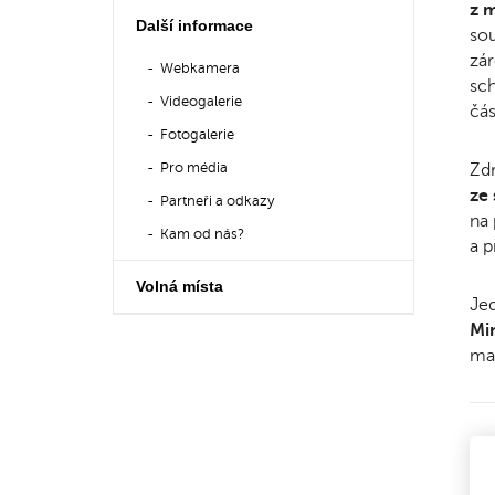
z 
Další informace
sou
zár
Webkamera
sch
Videogalerie
čás
Fotogalerie
Pro média
Zdr
ze
Partneři a odkazy
na 
Kam od nás?
a p
Volná místa
Jed
Mi
mat