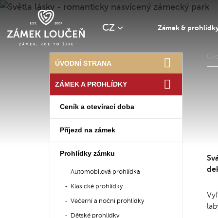
CZ
Zámek & prohlídk
Úv
ÚVODNÍ STRANA
ZÁMEK A PROHLÍDKY
Ceník a otevírací doba
Příjezd na zámek
Prohlídky zámku
Svá
dek
Automobilová prohlídka
Klasické prohlídky
Vyf
Večerní a noční prohlídky
lab
Dětské prohlídky