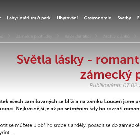
y
Labyrintárium & park
Ubytování
Gastronomie
Svatby
F
od
Zámek a prohlídky
Kalendář akcí
Archiv článků
Světla lásky - roman
zámecký 
Publikováno: 07.02
tek všech zamilovaných se blíží a na zámku Loučeň jsme pro
orací. Nejkrásnější je až po setměním kdy ho rozzáří roma
otit se můžete u obřího srdce s anděly, posadit se do zámeck
yrint...