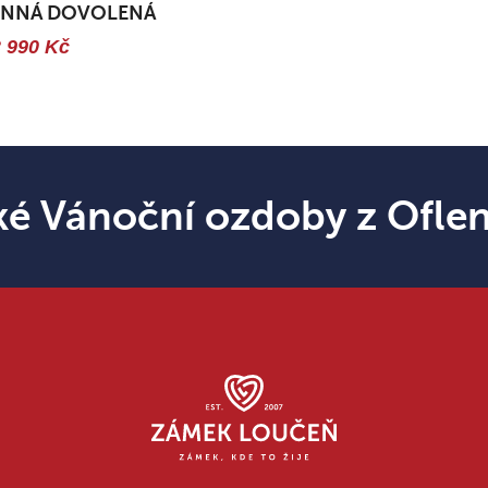
INNÁ DOVOLENÁ
 990 Kč
ké Vánoční ozdoby z Ofle