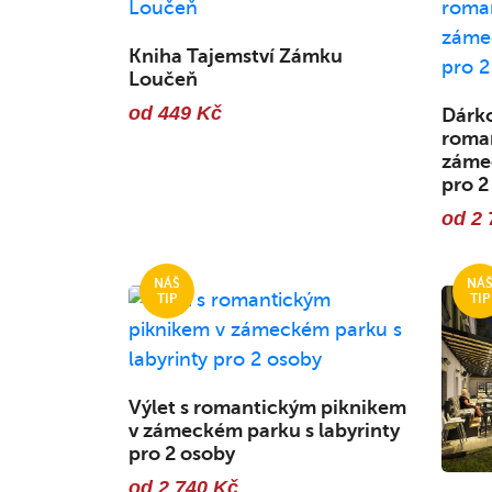
Kniha Tajemství Zámku
Loučeň
od 449 Kč
Dárko
roma
zámec
pro 2
od 2 
Výlet s romantickým piknikem
v zámeckém parku s labyrinty
pro 2 osoby
od 2 740 Kč