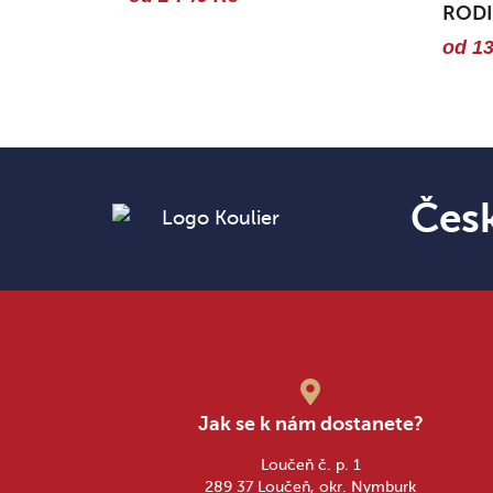
ROD
od 13
Čes
Jak se k nám dostanete?
Loučeň č. p. 1
289 37 Loučeň, okr. Nymburk