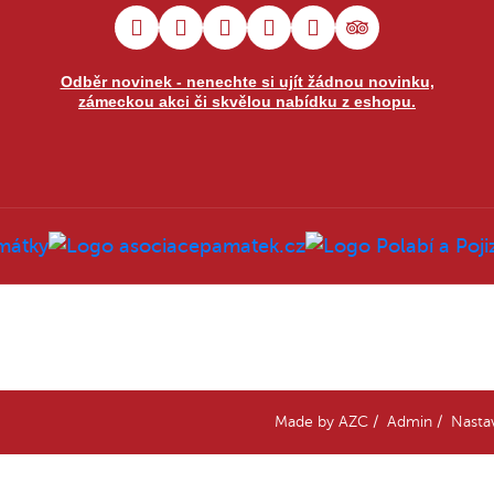
Odběr novinek - nenechte si ujít žádnou novinku,
zámeckou akci či skvělou nabídku z eshopu.
Made by
AZC
/
Admin
/
Nasta