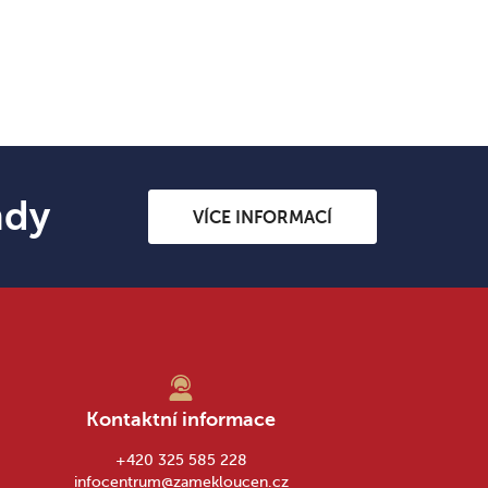
ndy
VÍCE INFORMACÍ
Kontaktní informace
+420 325 585 228
infocentrum@zamekloucen.cz