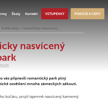
irmy
Školy
Kontakt
VSTUPENKY
POKOJE A CENY
Světla lásky - romanticky nasvícený…
ticky nasvícený
park
.2025
 vás připravili romantický park plný
ntické osvětlení mnoha zámeckých zákoutí.
ého kočáru, projít tajemně nasvícený kamenný