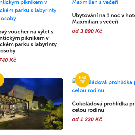
Ubytování na 1 noc v hot
Maxmilian s večeří
od 3 890 Kč
vý voucher na výlet s
ntickým piknikem v
kém parku s labyrinty
 osoby
740 Kč
Čokoládová prohlídka p
celou rodinu
od 1 230 Kč