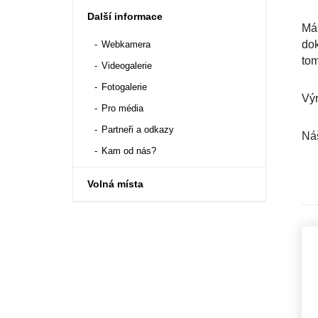
Další informace
Mám
dok
Webkamera
tom
Videogalerie
Fotogalerie
Výr
Pro média
Partneři a odkazy
Náš
Kam od nás?
Volná místa