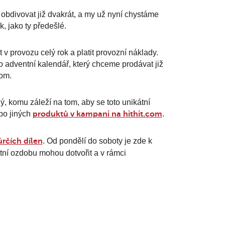
bdivovat již dvakrát, a my už nyní chystáme
k, jako ty předešlé.
v provozu celý rok a platit provozní náklady.
o adventní kalendář, který chceme prodávat již
com.
komu záleží na tom, aby se toto unikátní
bo jiných
produktů v kampani na hithit.com
.
ůrčích dílen
. Od pondělí do soboty je zde k
astní ozdobu mohou dotvořit a v rámci