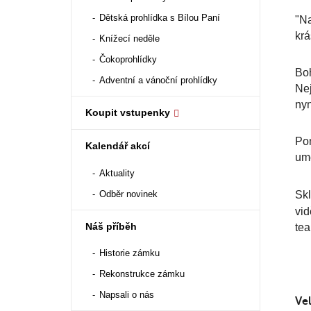
Dětská prohlídka s Bílou Paní
"Na
krá
Knížecí neděle
Čokoprohlídky
Boh
Adventní a vánoční prohlídky
Nej
nyn
Koupit vstupenky
Pom
Kalendář akcí
umě
Aktuality
Odběr novinek
Skl
vid
Náš příběh
tea
Historie zámku
Rekonstrukce zámku
Napsali o nás
Vel