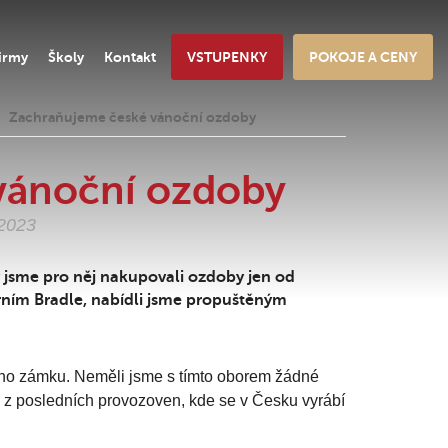
irmy
Školy
Kontakt
VSTUPENKY
POKOJE A CENY
Zachraňujeme české vánoční ozdoby
vánoční ozdoby
.2023
y jsme pro něj nakupovali ozdoby jen od
rním Bradle, nabídli jsme propuštěným
ho zámku. Neměli jsme s tímto oborem žádné
na z posledních provozoven, kde se v Česku vyrábí