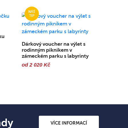
ku
Dárkový voucher na výlet s
rodinným piknikem v
zámeckém parku s labyrinty
od 2 020 Kč
ndy
VÍCE INFORMACÍ