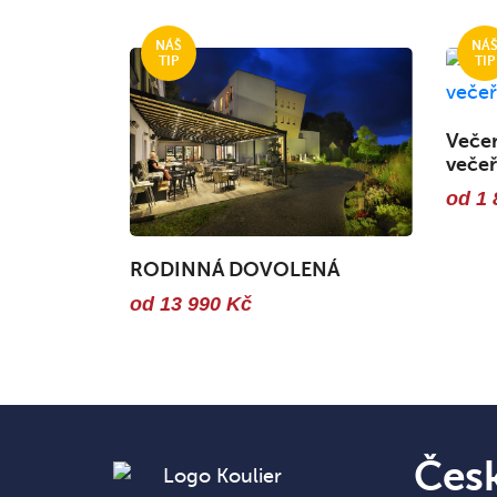
Večer
večeř
od 1 
RODINNÁ DOVOLENÁ
od 13 990 Kč
Čes