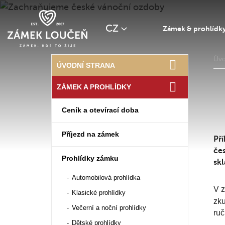
CZ
Zámek & prohlídk
Úv
ÚVODNÍ STRANA
ZÁMEK A PROHLÍDKY
Ceník a otevírací doba
Příjezd na zámek
Pří
čes
Prohlídky zámku
sk
Automobilová prohlídka
V z
Klasické prohlídky
zku
Večerní a noční prohlídky
ruč
Dětské prohlídky