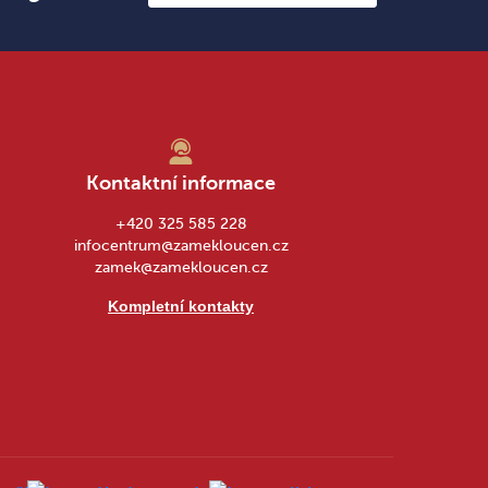
Kontaktní informace
+420 325 585 228
infocentrum@zamekloucen.cz
zamek@zamekloucen.cz
Kompletní kontakty