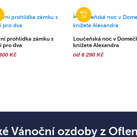
ní prohlídka zámku s
Loučeňská noc v Domeč
í pro dva
knížete Alexandra
800 Kč
od 6 290 Kč
ké Vánoční ozdoby z Ofle