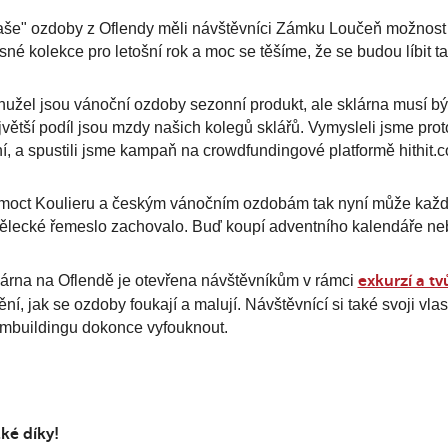
še" ozdoby z Oflendy měli návštěvníci Zámku Loučeň možnost o
sné kolekce pro letošní rok a moc se těšíme, že se budou líbit ta
užel jsou vánoční ozdoby sezonní produkt, ale sklárna musí být 
větší podíl jsou mzdy našich kolegů sklářů. Vymysleli jsme prot
í, a spustili jsme kampaň na crowdfundingové platformě hithit.
oct Koulieru a českým vánočním ozdobám tak nyní může každý, 
lecké řemeslo zachovalo. Buď koupí adventního kalendáře ne
árna na Oflendě je otevřena návštěvníkům v rámci
exkurzí a tv
ění, jak se ozdoby foukají a malují. Návštěvnící si také svoji vl
mbuildingu dokonce vyfouknout.
ké díky!