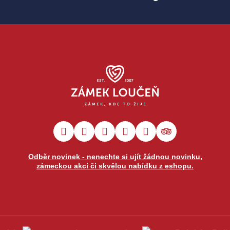
Odběr novinek - nenechte si ujít žádnou novinku,
zámeckou akci či skvělou nabídku z eshopu.