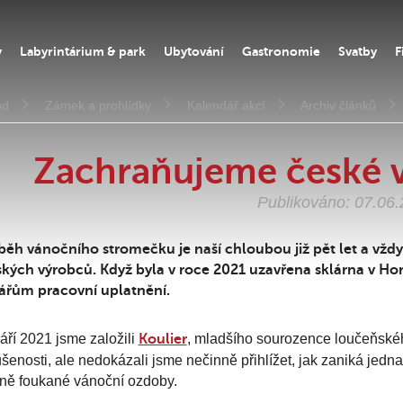
y
Labyrintárium & park
Ubytování
Gastronomie
Svatby
F
od
Zámek a prohlídky
Kalendář akcí
Archiv článků
Zachraňujeme české 
Publikováno: 07.06
běh vánočního stromečku je naší chloubou již pět let a vžd
kých výrobců. Když byla v roce 2021 uzavřena sklárna v Ho
lářům pracovní uplatnění.
áří 2021 jsme založili
Koulier
, mladšího sourozence loučeňské
šenosti, ale nedokázali jsme nečinně přihlížet, jak zaniká jed
ně foukané vánoční ozdoby.