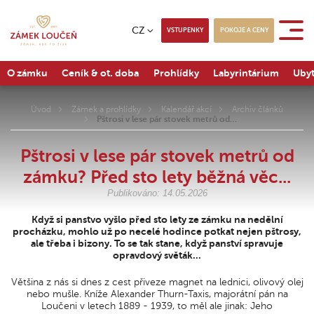
CZ
VSTUPENKY
POKOJE A CENY
O zámku
Ceník & ot. doba
Prohlídky
Labyrintárium
Ubyt
Úvod
Zámek a prohlídky
Kalendář akcí
Archiv článků
Pštrosi v lese pár stovek metrů od…
Pštrosi v lese pár stovek metrů od
zámku? Před sto lety běžná věc...
Publikováno: 14.05.2026
Když si panstvo vyšlo před sto lety ze zámku na nedělní
procházku, mohlo už po necelé hodince potkat nejen pštrosy,
ale třeba i bizony. To se tak stane, když panství spravuje
opravdový světák...
Většina z nás si dnes z cest přiveze magnet na lednici, olivový olej
nebo mušle. Kníže Alexander Thurn-Taxis, majorátní pán na
Loučeni v letech 1889 - 1939, to měl ale jinak: Jeho