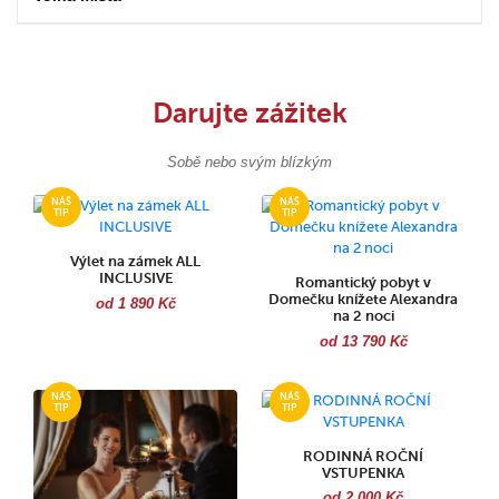
Darujte zážitek
Sobě nebo svým blízkým
Výlet na zámek ALL
INCLUSIVE
Romantický pobyt v
Domečku knížete Alexandra
od 1 890 Kč
na 2 noci
od 13 790 Kč
RODINNÁ ROČNÍ
VSTUPENKA
od 2 000 Kč