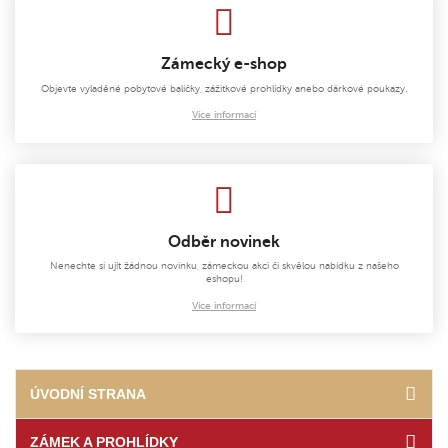
Zámecký e-shop
Objevte vyladěné pobytové balíčky, zážitkové prohlídky anebo dárkové poukazy.
Více informací
Odběr novinek
Nenechte si ujít žádnou novinku, zámeckou akci či skvělou nabídku z našeho
eshopu!
Více informací
ÚVODNÍ STRANA
ZÁMEK A PROHLÍDKY