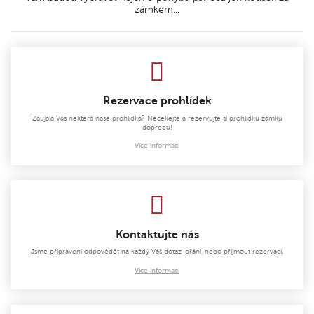
zámkem...
Rezervace prohlídek
Zaujala Vás některá naše prohlídka? Nečekejte a rezervujte si prohlídku zámku
dopředu!
Více informací
Kontaktujte nás
Jsme připraveni odpovědět na každý Váš dotaz, přání, nebo přijmout rezervaci.
Více informací