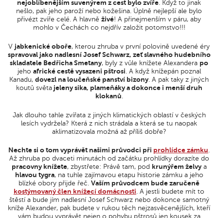
nejoblíbenějším suvenýrem z cest bylo zvíře
. Když to jinak
nešlo, pak jeho paroží nebo kožešina. Úplně nejlepší ale bylo
přivézt zvíře celé. A hlavně
živé
! A přinejmenším v páru, aby
mohlo v Čechách co nejdřív založit potomstvo!!!
V
jabkenické oboře
, kterou zhruba v první polovině uvedené éry
spravoval jako nadlesní Josef Schwarz, zeť slavného hudebního
skladatele Bedřicha Smetany
, byly z vůle knížete Alexandera
po
jeho
africké cestě vysazeni pštrosi
. A když knížepán poznal
Kanadu,
dovezl na loučeňské panství bizony
. A pak taky z jiných
koutů světa
jeleny sika, plameňáky a dokonce i menší druh
klokanů
.
Jak dlouho tahle zvířata z jiných klimatických oblastí v českých
lesích vydržela? Která z nich strádala a která se tu naopak
aklimatizovala možná až příliš dobře?
Nechte si o tom vyprávět našimi průvodci při
prohlídce zámku
.
Až zhruba po dvaceti minutách od začátku prohlídky dorazíte do
pracovny knížete
, zbystřete: Právě tam, pod
krunýřem želvy
a
hlavou tygra
, na tuhle zajímavou etapu historie zámku a jeho
blízké obory přijde řeč.
Vaším průvodcem bude zaručeně
kostýmovaný člen knížecí domácnosti
. A jestli budete mít to
štěstí a bude jím nadlesní Josef Schwarz nebo dokonce samotný
kníže Alexander, pak budete v rukou těch nejzasvěcenějších, kteří
vám budou vyprávět nejen o pohybu pštrosů jen kousek za