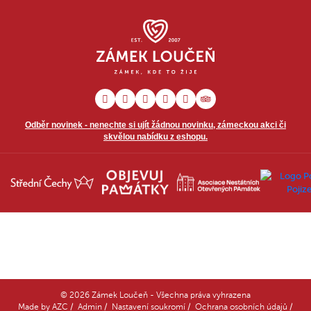
Odběr novinek - nenechte si ujít žádnou novinku, zámeckou akci či
skvělou nabídku z eshopu.
© 2026 Zámek Loučeň - Všechna práva vyhrazena
Made by
AZC
/
Admin
/
Nastavení soukromí
/
Ochrana osobních údajů
/