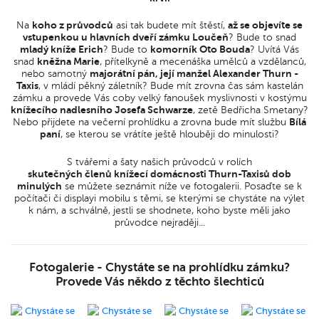
Na
koho z průvodců
asi tak budete mít štěstí,
až se objevíte se
vstupenkou u hlavních dveří zámku Loučeň
? Bude to snad
mladý kníže Erich
? Bude to
komorník Oto Bouda
? Uvítá Vás
snad
kněžna Marie
, přítelkyně a mecenáška umělců a vzdělanců,
nebo samotný
majorátní pán, její manžel Alexander Thurn -
Taxis
, v mládí pěkný záletník? Bude mít zrovna čas sám kastelán
zámku a provede Vás coby velký fanoušek myslivnosti v kostýmu
knížecího nadlesního Josefa Schwarze
, zetě Bedřicha Smetany?
Nebo přijdete na večerní prohlídku a zrovna bude mít službu
Bílá
paní
, se kterou se vrátíte ještě hlouběji do minulosti?
S tvářemi a šaty našich průvodců v rolích
skutečných členů knížecí domácnosti Thurn-Taxisů dob
minulých
se můžete seznámit níže ve fotogalerii. Posaďte se k
počítači či displayi mobilu s těmi, se kterými se chystáte na výlet
k nám, a schválně, jestli se shodnete, koho byste měli jako
průvodce nejraději...
Fotogalerie - Chystáte se na prohlídku zámku?
Provede Vás někdo z těchto šlechticů