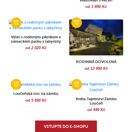
Maxmilian s večeří
od 3 890 Kč
Výlet s rodinným piknikem v
zámeckém parku s labyrinty
od 2 020 Kč
RODINNÁ DOVOLENÁ
od 13 990 Kč
Loučeňská noc na zámku
Kniha Tajemství Zámku
od 5 690 Kč
Loučeň
od 449 Kč
VSTUPTE DO E-SHOPU