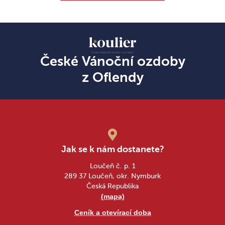
České Vánoční ozdoby
z Oflendy
Jak se k nám dostanete?
Loučeň č. p. 1
289 37 Loučeň, okr. Nymburk
Česká Republika
(mapa)
Ceník a otevírací doba