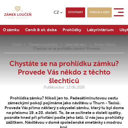
CZ
VSTUPENKY
POKOJE A CENY
O zámku
Ceník & ot. doba
Prohlídky
Labyrintárium
Ubyt
Úvod
Zámek a prohlídky
Kalendář akcí
Archiv článků
Chystáte se na prohlídku zámku? Provede…
Chystáte se na prohlídku zámku?
Provede Vás někdo z těchto
šlechticů
Publikováno: 13.06.2026
Prohlídka zámku? Nikoli jen to. Padesátiminutovou cestu
zámeckými pokoji pojímáme jako návštěvu u Thurn - Taxisů.
Provede Vás přímo některý z obyvatel zámku, který tu byl doma
na přelomu 19. a 20. století. To, že se ocitnete o století zpátky,
poznáte hned při přivítání podle jeho šatů. U nás jsou prohlídky
zážitkem. Návštěvou v domě společenské smetánky s modrou
krví.