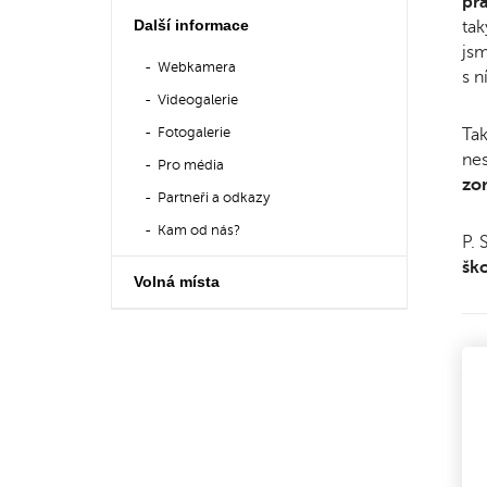
pra
Další informace
tak
jsm
Webkamera
s n
Videogalerie
Fotogalerie
Ta
nes
Pro média
zor
Partneři a odkazy
Kam od nás?
P. 
šk
Volná místa