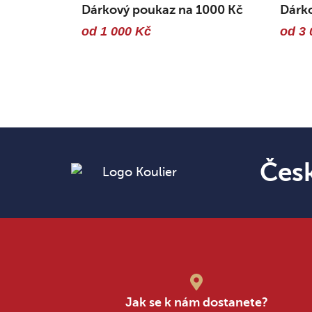
Dárkový poukaz na 1000 Kč
Dárk
od 1 000 Kč
od 3 
Čes
Jak se k nám dostanete?