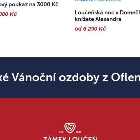
ový poukaz na 3000 Kč
Loučeňská noc v Domeč
000 Kč
knížete Alexandra
od 6 290 Kč
ké Vánoční ozdoby z Ofle