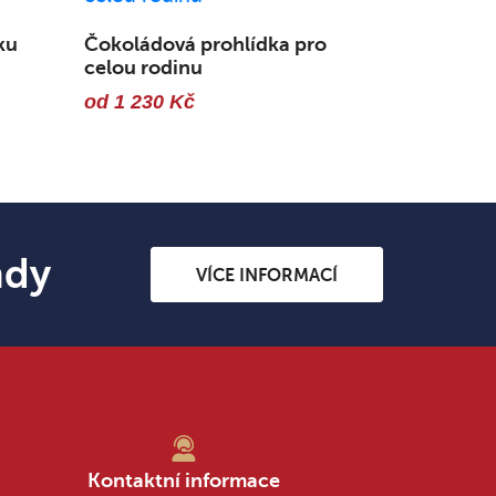
ku
Čokoládová prohlídka pro
celou rodinu
od 1 230 Kč
ndy
VÍCE INFORMACÍ
Kontaktní informace