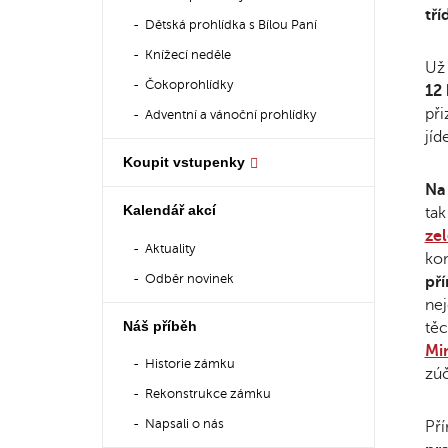
tří
Dětská prohlídka s Bílou Paní
Knížecí neděle
Už 
Čokoprohlídky
12
při
Adventní a vánoční prohlídky
jíd
Koupit vstupenky
Na 
Kalendář akcí
tak
zel
Aktuality
kom
Odběr novinek
př
nej
Náš příběh
těc
Min
Historie zámku
zúč
Rekonstrukce zámku
Napsali o nás
Pří