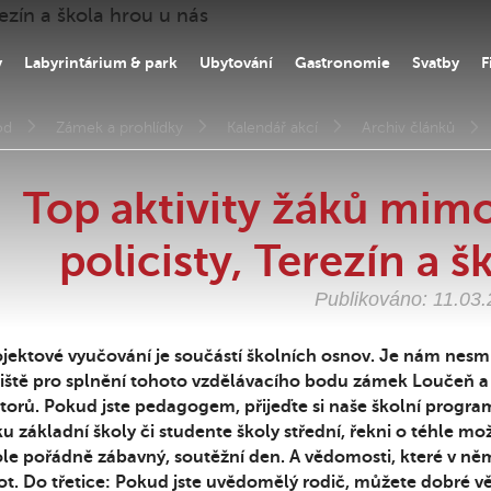
y
Labyrintárium & park
Ubytování
Gastronomie
Svatby
F
od
Zámek a prohlídky
Kalendář akcí
Archiv článků
Top aktivity žáků mimo
policisty, Terezín a š
Publikováno: 11.03
jektové vyučování je součástí školních osnov. Je nám nesm
iště pro splnění tohoto vzdělávacího bodu zámek Loučeň a s
torů. Pokud jste pedagogem, přijeďte si naše školní program
u základní školy či studente školy střední, řekni o téhle mo
le pořádně zábavný, soutěžní den. A vědomosti, které v ně
ot. Do třetice: Pokud jste uvědomělý rodič, můžete dobré věc