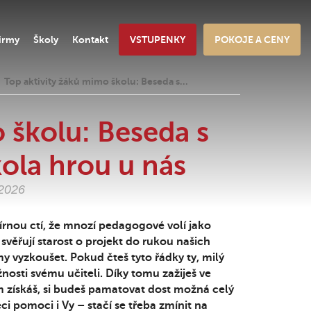
irmy
Školy
Kontakt
VSTUPENKY
POKOJE A CENY
Top aktivity žáků mimo školu: Beseda s…
 školu: Beseda s
kola hrou u nás
.2026
írnou ctí, že mnozí pedagogové volí jako
věřují starost o projekt do rukou našich
y vyzkoušet. Pokud čteš tyto řádky ty, milý
žnosti svému učiteli. Díky tomu zažiješ ve
m získáš, si budeš pamatovat dost možná celý
i pomoci i Vy – stačí se třeba zmínit na