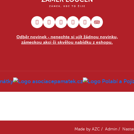
Odběr novinek - nenechte si ujít žádnou novinku,
zámeckou akci či skvělou nabídku z eshopu.
Made by
AZC
/
Admin
/
Nasta