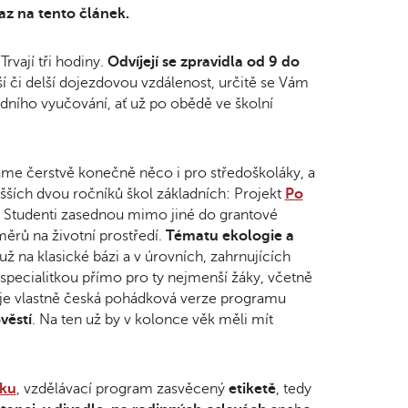
az na tento článek.
 Trvají tři hodiny.
Odvíjejí se zpravidla od 9 do
ší či delší dojezdovou vzdálenost, určitě se Vám
dního vyučování, ať už po obědě ve školní
áme čerstvě konečně něco i pro středoškoláky, a
ších dvou ročníků škol základních: Projekt
Po
. Studenti zasednou mimo jiné do grantové
ěrů na životní prostředí.
Tématu ekologie a
 už na klasické bázi a v úrovních, zahrnujících
 specialitkou přímo pro ty nejmenší žáky, včetně
 je vlastně česká pohádková verze programu
věstí
. Na ten už by v kolonce věk měli mít
mku
, vzdělávací program zasvěcený
etiketě
, tedy