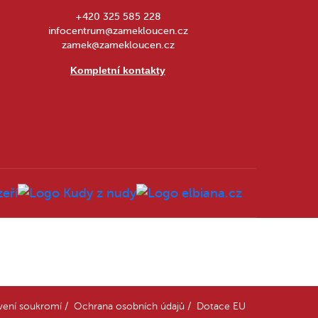
+420 325 585 228
infocentrum@zamekloucen.cz
zamek@zamekloucen.cz
Kompletní kontakty
vení soukromí
/
Ochrana osobních údajů
/
Dotace EU