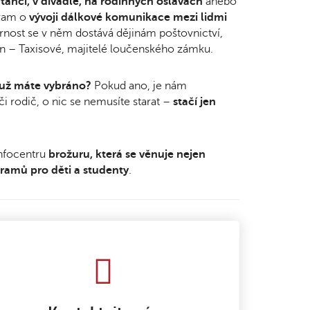
 tanci, v divadle, na rodinných oslavách
anebo
gram o
vývoji dálkové komunikace mezi lidmi
rnost se v něm dostává dějinám poštovnictví,
urn – Taxisové, majitelé loučenského zámku.
 už máte vybráno?
Pokud ano, je nám
i rodič, o nic se nemusíte starat –
stačí jen
infocentru
brožuru, která se věnuje nejen
ramů pro děti a studenty
.