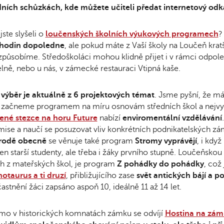
dních schůzkách, kde můžete učiteli předat internetový odk
jste slyšeli o
loučenských školních výukových programech
?
 hodin dopoledne
, ale pokud máte z Vaší školy na Loučeň krat
způsobíme. Středoškoláci mohou klidně přijet i v rámci odpole
elně, nebo u nás, v zámecké restauraci Vtipná kaše.
výběr je aktuálně z 6 projektových témat
. Jsme pyšní, že m
 začneme programem na míru osnovám středních škol a nejvyš
ené stezce na horu Future
nabízí
enviromentální vzdělávání
ise a naučí se posuzovat vliv konkrétních podnikatelských zám
írodě obecně
se věnuje také program
Stromy vyprávějí
, i když
en starší studenty, ale třeba i žáky prvního stupně. Loučeňskou
h z mateřských škol, je program
Z pohádky do pohádky
, což
otaurus a ti druzí
, přibližujícího zase
svět antických bájí a po
astnění žáci zapsáno aspoň 10, ideálně 11 až 14 let.
mo v historických komnatách zámku se odvíjí
Hostina na zá