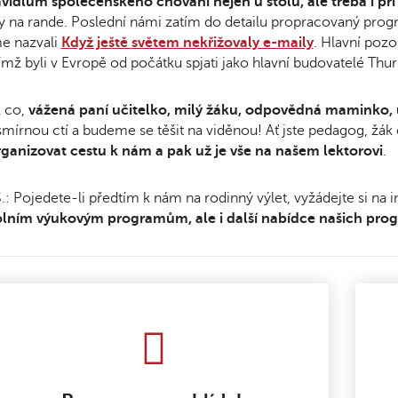
vidlům společenského chování nejen u stolu, ale třeba i při
y na rande. Poslední námi zatím do detailu propracovaný pro
e nazvali
Když ještě světem nekřižovaly e-maily
. Hlavní pozo
ímž byli v Evropě od počátku spjati jako hlavní budovatelé Th
k co,
vážená paní učitelko, milý žáku, odpovědná maminko,
mírnou ctí a budeme se těšit na viděnou! Ať jste pedagog, žák č
ganizovat cestu k nám a pak už je vše na našem lektorovi
.
S.: Pojedete-li předtím k nám na rodinný výlet, vyžádejte si na 
olním výukovým programům, ale i další nabídce našich prog