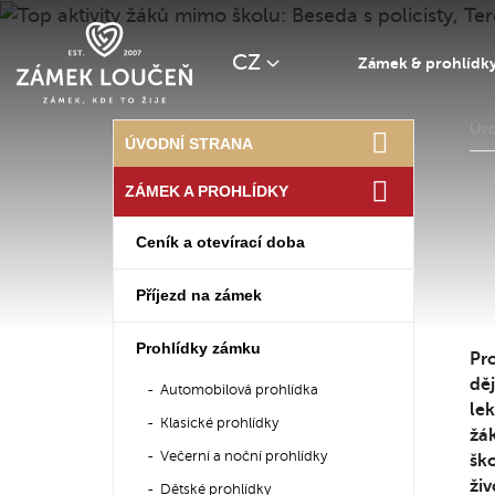
CZ
Zámek & prohlídk
Úv
ÚVODNÍ STRANA
ZÁMEK A PROHLÍDKY
Ceník a otevírací doba
Příjezd na zámek
Prohlídky zámku
Pro
děj
Automobilová prohlídka
lek
Klasické prohlídky
žák
Večerní a noční prohlídky
ško
živ
Dětské prohlídky