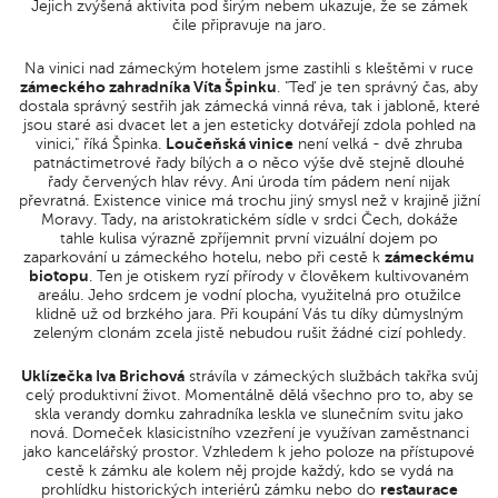
Jejich zvýšená aktivita pod širým nebem ukazuje, že se zámek
čile připravuje na jaro.
Na vinici nad zámeckým hotelem jsme zastihli s kleštěmi v ruce
zámeckého zahradníka Víta Špinku
. "Teď je ten správný čas, aby
dostala správný sestřih jak zámecká vinná réva, tak i jabloně, které
jsou staré asi dvacet let a jen esteticky dotvářejí zdola pohled na
vinici," říká Špinka.
Loučeňská vinice
není velká - dvě zhruba
patnáctimetrové řady bílých a o něco výše dvě stejně dlouhé
řady červených hlav révy. Ani úroda tím pádem není nijak
převratná. Existence vinice má trochu jiný smysl než v krajině jižní
Moravy. Tady, na aristokratickém sídle v srdci Čech, dokáže
tahle kulisa výrazně zpříjemnit první vizuální dojem po
zaparkování u zámeckého hotelu, nebo při cestě k
zámeckému
biotopu
. Ten je otiskem ryzí přírody v člověkem kultivovaném
areálu. Jeho srdcem je vodní plocha, využitelná pro otužilce
klidně už od brzkého jara. Při koupání Vás tu díky důmyslným
zeleným clonám zcela jistě nebudou rušit žádné cizí pohledy.
Uklízečka Iva Brichová
strávíla v zámeckých službách takřka svůj
celý produktivní život. Momentálně dělá všechno pro to, aby se
skla verandy domku zahradníka leskla ve slunečním svitu jako
nová. Domeček klasicistního vzezření je využívan zaměstnanci
jako kancelářský prostor. Vzhledem k jeho poloze na přístupové
cestě k zámku ale kolem něj projde každý, kdo se vydá na
prohlídku historických interiérů zámku nebo do
restaurace