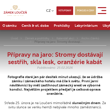
CZ
VSTUPENKY
POKOJE A CENY
O zámku
Ceník & ot. doba
Prohlídky
Labyrintárium
Ubyt
Úvod
Zámek a prohlídky
Kalendář akcí
Archiv článků
Přípravy na jaro: Stromy dostávají…
Přípravy na jaro: Stromy dostávají
sestřih, skla lesk, oranžérie kabát
Publikováno: 25.02.2026
Fotografie staré jen pár desítek minut ukazují, že se údržba
zámku i zámeckého hotelu má čile k světu. První jarní
návštěvníci by měli zastihnout zámecký areál ve výborné
kondici. Největším projektem předjaří je celková oprava
oranžérie.
Středa 25. února je na Loučeni mimořádně
slunečným dnem
. Za
svitu slunce se venku hemží nebývale mnoho zaměstnanců.