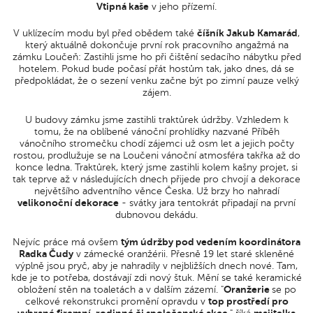
Vtipná kaše
v jeho přízemí.
V uklízecím modu byl před obědem také
číšník Jakub Kamarád
,
který aktuálně dokončuje první rok pracovního angažmá na
zámku Loučeň: Zastihli jsme ho při čištění sedacího nábytku před
hotelem. Pokud bude počasí přát hostům tak, jako dnes, dá se
předpokládat, že o sezení venku začne být po zimní pauze velký
zájem.
U budovy zámku jsme zastihli traktůrek údržby. Vzhledem k
tomu, že na oblíbené vánoční prohlídky nazvané Příběh
vánočního stromečku chodí zájemci už osm let a jejich počty
rostou, prodlužuje se na Loučeni vánoční atmosféra takřka až do
konce ledna. Traktůrek, který jsme zastihli kolem kašny projet, si
tak teprve až v následujících dnech přijede pro chvojí a dekorace
největšího adventního věnce Česka. Už brzy ho nahradí
velikonoční dekorace
- svátky jara tentokrát připadají na první
dubnovou dekádu.
Nejvíc práce má ovšem
tým údržby pod vedením koordinátora
Radka Čudy
v zámecké oranžérii. Přesně 19 let staré skleněné
výplně jsou pryč, aby je nahradily v nejbližších dnech nové. Tam,
kde je to potřeba, dostávají zdi nový štuk. Mění se také keramické
obložení stěn na toaletách a v dalším zázemí. "
Oranžerie
se po
celkové rekonstrukci promění opravdu v
top prostředí pro