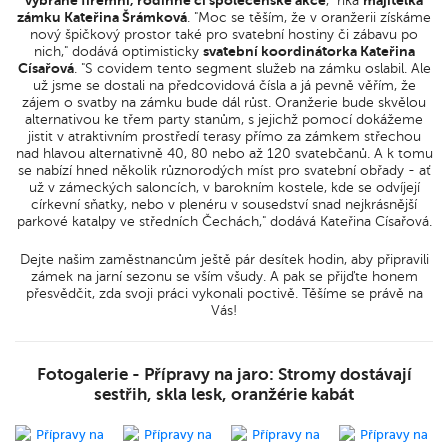
vybrané firemní, rodinné či společenské akce
," říká
majitelka
zámku Kateřina Šrámková
. "Moc se těším, že v oranžerii získáme
nový špičkový prostor také pro svatební hostiny či zábavu po
nich," dodává optimisticky
svatební koordinátorka Kateřina
Císařová
. "S covidem tento segment služeb na zámku oslabil. Ale
už jsme se dostali na předcovidová čísla a já pevně věřím, že
zájem o svatby na zámku bude dál růst. Oranžerie bude skvělou
alternativou ke třem party stanům, s jejichž pomocí dokážeme
jistit v atraktivním prostředí terasy přímo za zámkem střechou
nad hlavou alternativně 40, 80 nebo až 120 svatebčanů. A k tomu
se nabízí hned několik různorodých míst pro svatební obřady - ať
už v zámeckých saloncích, v barokním kostele, kde se odvíjejí
církevní sňatky, nebo v plenéru v sousedství snad nejkrásnější
parkové katalpy ve středních Čechách," dodává Kateřina Císařová.
Dejte našim zaměstnancům ještě pár desítek hodin, aby připravili
zámek na jarní sezonu se vším všudy. A pak se přijďte honem
přesvědčit, zda svoji práci vykonali poctivě. Těšíme se právě na
Vás!
Fotogalerie - Přípravy na jaro: Stromy dostávají
sestřih, skla lesk, oranžérie kabát