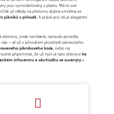
ary jsou vymodelovány z plastu. Má to své
 určitě už někdy na přelomu dubna a května se
m pikniků v přírodě
. A právě pro ně je elegantní
á sklenice, jinde nevídaná, opravdu povedla.
u nás – ať už v přírodním prostředí zámeckého
praveného piknikového koše
, nebo na
 nutné připomínat, že už nyní je tato sklenice
ke
meckém infocentru a obchůdku se suvenýry
v