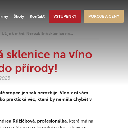
irmy
Školy
Kontakt
VSTUPENKY
POKOJE A CENY
Už je k mání: Nerozbitná sklenice na…
á sklenice na víno
do přírody!
.2025
hlé stopce jen tak nerozbije. Víno z ní vám
ko praktická věc, která by neměla chybět v
drea Růžičková
,
profesionálka
, která má na
Dívá se přitom na elegantní rudou sklenici s