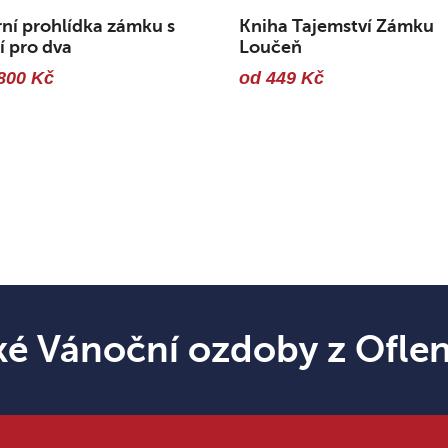
ní prohlídka zámku s
Kniha Tajemství Zámku
í pro dva
Loučeň
800 Kč
od 449 Kč
ké Vánoční ozdoby z Ofle