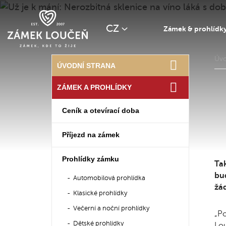
CZ
Zámek & prohlídk
Úv
ÚVODNÍ STRANA
ZÁMEK A PROHLÍDKY
Ceník a otevírací doba
Příjezd na zámek
Prohlídky zámku
Tak
bud
Automobilová prohlídka
žá
Klasické prohlídky
Večerní a noční prohlídky
„Po
Dětské prohlídky
Lou