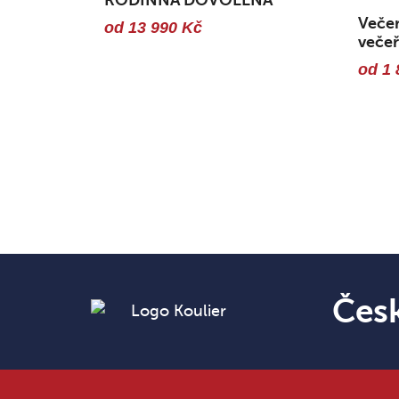
Večer
od 13 990 Kč
večeř
od 1 
Čes