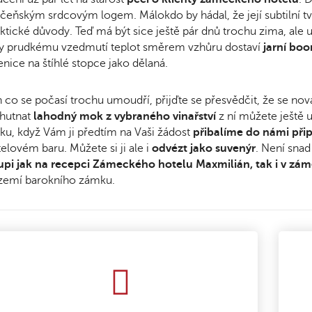
čeňským srdcovým logem. Málokdo by hádal, že její subtilní tv
ktické důvody. Teď má být sice ještě pár dnů trochu zima, ale
y prudkému vzedmutí teplot směrem vzhůru dostaví
jarní boo
enice na štíhlé stopce jako dělaná.
 co se počasí trochu umoudří, přijďte se přesvědčit, že se nov
hutnat
lahodný mok
z vybraného vinařství
z ní můžete ještě 
ku, když Vám ji předtím na Vaši žádost
přibalíme do námi při
elovém baru. Můžete si ji ale i
odvézt jako suvenýr
. Není snad
pi jak
na recepci Zámeckého hotelu Maxmilián, tak i v zá
zemí barokního zámku.