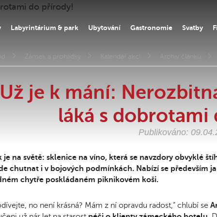
y
Labyrintárium & park
Ubytování
Gastronomie
Svatby
F
od
Zámek a prohlídky
Kalendář akcí
Archiv článků
Už je k mání: Nerozbitn
láká s dobrotami 
Publikováno: 09.04
 je na světě: sklenice na víno, která se navzdory obvyklé ští
e chutnat i v bojových podmínkách. Nabízí se především ja
dném chytře poskládaném piknikovém koši.
dívejte, no není krásná? Mám z ní opravdu radost,“ chlubí se
An
čeni už pár let na starost
péči o klienty zámeckého hotelu
. 