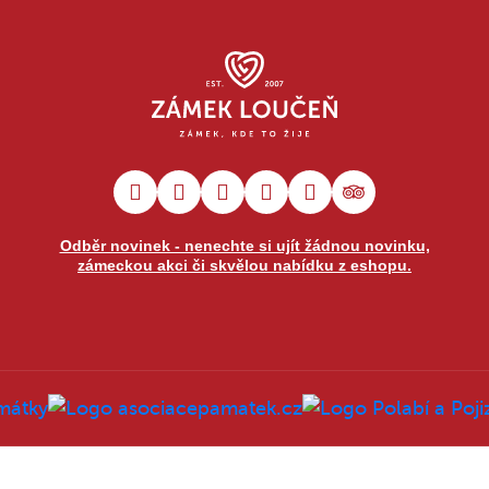
Odběr novinek - nenechte si ujít žádnou novinku,
zámeckou akci či skvělou nabídku z eshopu.