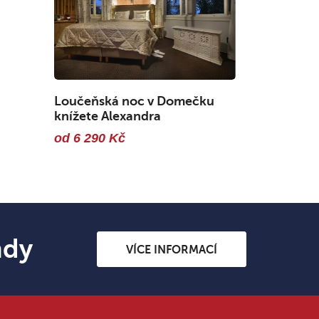
Loučeňská noc v Domečku
knížete Alexandra
od 6 290 Kč
ndy
VÍCE INFORMACÍ