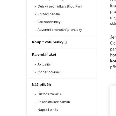
lou
Dětská prohlídka s Bílou Paní
pra
Knížecí neděle
dík
Čokoprohlídky
skl
Adventní a vánoční prohlídky
Jen
Koupit vstupenky
Oc
par
Kalendář akcí
hot
kou
Aktuality
pří
Odběr novinek
Náš příběh
Historie zámku
Rekonstrukce zámku
Napsali o nás