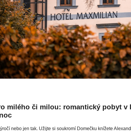
ro milého či milou: romantický pobyt v
 noc
ýročí nebo jen tak. Užijte si soukromí Domečku knížete Alexand