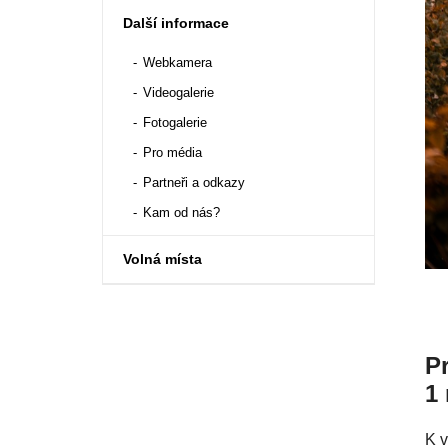
Další informace
Webkamera
Videogalerie
Fotogalerie
Pro média
Partneři a odkazy
Kam od nás?
Volná místa
P
1
K v