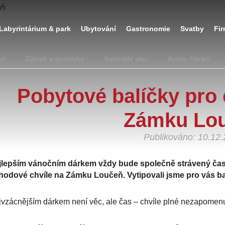
Labyrintárium & park
Ubytování
Gastronomie
Svatby
Fi
od
Zámek a prohlídky
Kalendář akcí
Archiv článků
Pobytové balíčky pro 
Zámku Lo
Publikováno: 10.12
jlepším vánočním dárkem vždy bude společně strávený čas a
odové chvíle na Zámku Loučeň. Vytipovali jsme pro vás balíč
vzácnějším dárkem není věc, ale čas – chvíle plné nezapomenu