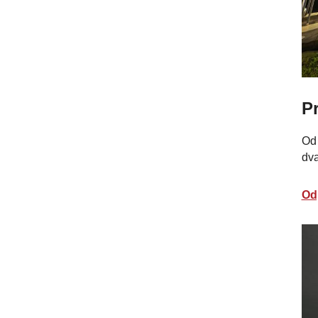
P
Od 
dva
Od