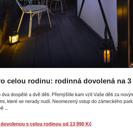
ro celou rodinu: rodinná dovolená na 3
 dva dospělé a dvě děti. Přemýšlíte kam vzít Vaše děti za novými
mi, které se nerady nudí. Neomezený vstup do zámeckého parku 
vě ...
 dovolenou s celou rodinou od 13 990 Kč