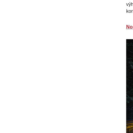
výh
ko
No