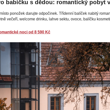
ro babičku s dědou: romantický pobyt v 
ísto ponožek darujte odpočinek. Třídenní balíček nabitý roman
tně večeří, welcome drinku, lahve sektu, ovoce, balíčku kosmet
romantické noci od 8 590 Kč