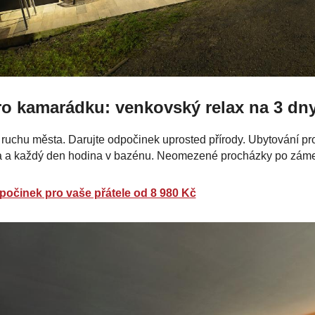
ro kamarádku: venkovský relax na 3 dn
ruchu města. Darujte odpočinek uprosted přírody. Ubytování p
 a každý den hodina v bazénu. Neomezené procházky po zámecké
počinek pro vaše přátele od 8 980 Kč