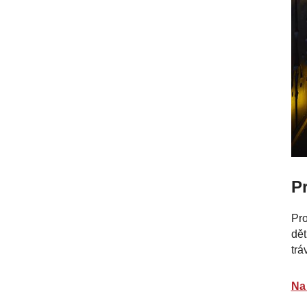
P
Pro
dět
trá
Na