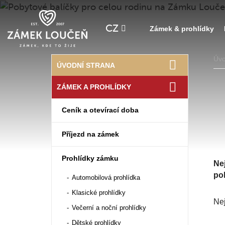
CZ
Zámek & prohlídky
Úv
ÚVODNÍ STRANA
ZÁMEK A PROHLÍDKY
Ceník a otevírací doba
Příjezd na zámek
Prohlídky zámku
Ne
poh
Automobilová prohlídka
Klasické prohlídky
Nej
Večerní a noční prohlídky
Dětské prohlídky