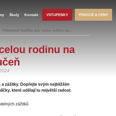
rmy
Školy
Kontakt
VSTUPENKY
POKOJE A CENY
Pobytové balíčky pro celou rodinu na…
celou rodinu na
učeň
.2024
 zážitky. Dopřejte svým nejbližším
ky, které udělají tu největší radost.
telných zážitků