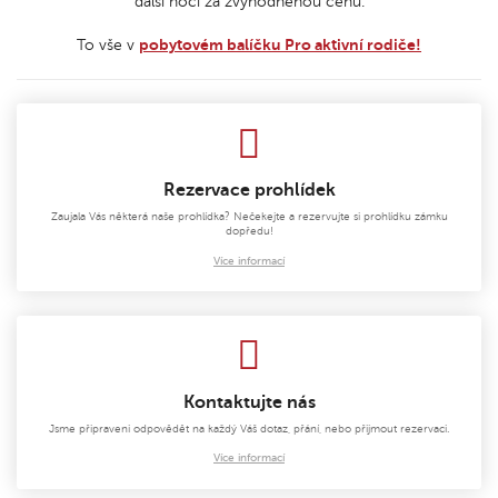
další noci za zvýhodněnou cenu.
To vše v
pobytovém balíčku Pro aktivní rodiče!
Rezervace prohlídek
Zaujala Vás některá naše prohlídka? Nečekejte a rezervujte si prohlídku zámku
dopředu!
Více informací
Kontaktujte nás
Jsme připraveni odpovědět na každý Váš dotaz, přání, nebo přijmout rezervaci.
Více informací