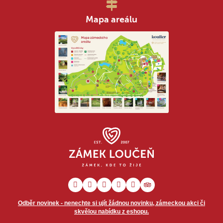
Mapa areálu
Odběr novinek - nenechte si ujít žádnou novinku, zámeckou akci či
skvělou nabídku z eshopu.