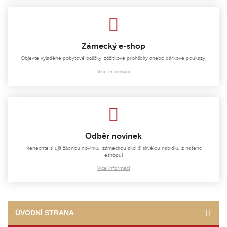
Zámecký e-shop
Objevte vyladěné pobytové balíčky, zážitkové prohlídky anebo dárkové poukazy.
Více informací
Odběr novinek
Nenechte si ujít žádnou novinku, zámeckou akci či skvělou nabídku z našeho
eshopu!
Více informací
ÚVODNÍ STRANA