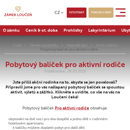
CZ
VSTUPENKY
POKOJE A CENY
O zámku
Ceník & ot. doba
Prohlídky
Labyrintárium
Ubyt
Úvod
Zámek a prohlídky
Kalendář akcí
Archiv článků
Pobytový balíček pro aktivní rodiče
Pobytový balíček pro aktivní rodiče
Publikováno: 26.03.2019
Jste příliš akční rodinka na to, abyste se jen povalovali?
Připravili jsme pro vás našlapaný pobytový balíček se spoustou
aktivit, výletů a zážitků. Klikněte a uvidíte, co vše na vás na
Loučeni čeká!
Pobytový balíček
Pro aktivní rodiče
obsahuje:
ubytování na dvě noci pro dva dospělé a jedno dítě v rodinném
hotelovém apartmanu
k balíčku můžete doplattit pobyt pro další děti