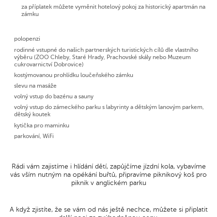
za příplatek můžete vyměnit hotelový pokoj za historický apartmán na
zámku
polopenzi
rodinné vstupné do našich partnerských turistických cílů dle vlastního
výběru (ZOO Chleby, Staré Hrady, Prachovské skály nebo Muzeum
cukrovarnictví Dobrovice)
kostýmovanou prohlídku loučeňského zámku
slevu na masáže
volný vstup do bazénu a sauny
volný vstup do zámeckého parku s labyrinty a dětským lanovým parkem,
dětský koutek
kytička pro maminku
parkování, WiFi
Rádi vám zajistíme i hlídání dětí, zapůjčíme jízdní kola, vybavíme
vás vším nutným na opékání buřtů, připravíme piknikový koš pro
piknik v anglickém parku
A když zjistíte, že se vám od nás ještě nechce, můžete si připlatit