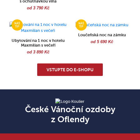
s ochutnávkou vína
od 3 790 Kč
Loučeňská noc na zámku
Ubytování na 1 noc v hotelu
od 5 690 Kč
Maxmilian s večeří
od 3 890 Kč
VSTUPTE DO E-SHOPU
České Vánoční ozdoby
z Oflendy