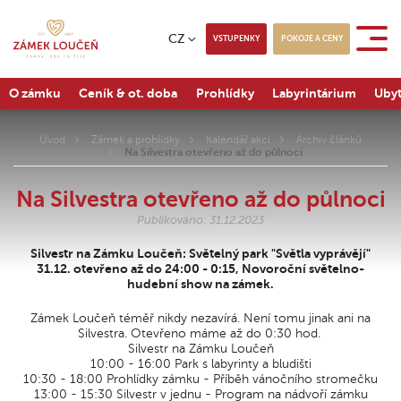
CZ
VSTUPENKY
POKOJE A CENY
O zámku
Ceník & ot. doba
Prohlídky
Labyrintárium
Ubyt
Úvod
Zámek a prohlídky
Kalendář akcí
Archiv článků
Na Silvestra otevřeno až do půlnoci
Na Silvestra otevřeno až do půlnoci
Publikováno: 31.12.2023
Silvestr na Zámku Loučeň: Světelný park "Světla vyprávějí"
31.12. otevřeno až do 24:00 - 0:15, Novoroční světelno-
hudební show na zámek.
Zámek Loučeň téměř nikdy nezavírá. Není tomu jinak ani na
Silvestra. Otevřeno máme až do 0:30 hod.
Silvestr na Zámku Loučeň
10:00 - 16:00 Park s labyrinty a bludišti
10:30 - 18:00 Prohlídky zámku - Příběh vánočního stromečku
13:00 - 15:30 Silvestr v jednu - Program na nádvoří zámku