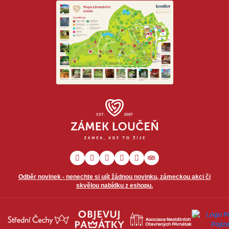
Odběr novinek - nenechte si ujít žádnou novinku, zámeckou akci či
skvělou nabídku z eshopu.