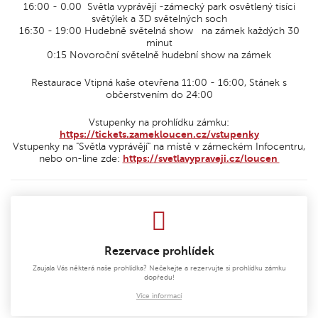
16:00 - 0.00 Světla vyprávějí -zámecký park osvětlený tisíci
světýlek a 3D světelných soch
16:30 - 19:00 Hudebně světelná show na zámek každých 30
minut
0:15 Novoroční světelně hudební show na zámek
Restaurace Vtipná kaše otevřena 11:00 - 16:00, Stánek s
občerstvením do 24:00
Vstupenky na prohlídku zámku:
https://tickets.zamekloucen.cz/vstupenky
Vstupenky na "Světla vyprávějí" na místě v zámeckém Infocentru,
nebo on-line zde:
https://svetlavypraveji.cz/loucen
Rezervace prohlídek
Zaujala Vás některá naše prohlídka? Nečekejte a rezervujte si prohlídku zámku
dopředu!
Více informací