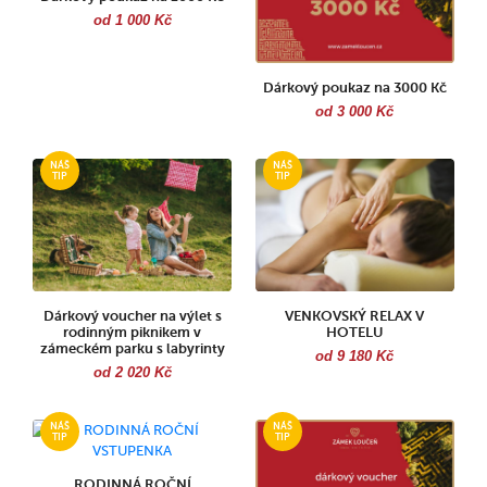
od 1 000 Kč
Dárkový poukaz na 3000 Kč
od 3 000 Kč
Dárkový voucher na výlet s
VENKOVSKÝ RELAX V
rodinným piknikem v
HOTELU
zámeckém parku s labyrinty
od 9 180 Kč
od 2 020 Kč
RODINNÁ ROČNÍ