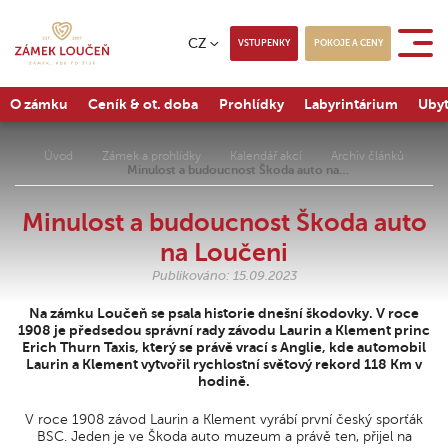
CZ
VSTUPENKY
POKOJE A CENY
O zámku
Ceník & ot. doba
Prohlídky
Labyrintárium
Ubyt
Úvod
Zámek a prohlídky
Kalendář akcí
Archiv článků
Minulost a budoucnost Škoda auto na…
Minulost a budoucnost Škoda auto
na Loučeni
Publikováno: 15.09.2023
Na zámku Loučeň se psala historie dnešní škodovky. V roce
1908 je předsedou správní rady závodu Laurin a Klement princ
Erich Thurn Taxis, který se právě vrací s Anglie, kde automobil
Laurin a Klement vytvořil rychlostní světový rekord 118 Km v
hodině.
V roce 1908 závod Laurin a Klement vyrábí první český sporťák
BSC. Jeden je ve Škoda auto muzeum a právě ten, přijel na