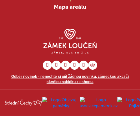
Mapa areálu
Odběr novinek - nenechte si ujít žádnou novinku, zámeckou akci či
skvělou nabídku z eshopu.