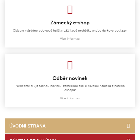
Zámecký e-shop
Objevte vyladěné pobytové balíčky, zážitkové prohlídky anebo dárkové poukazy.
Více informací
Odběr novinek
Nenechte si ujít žádnou novinku, zámeckou akci či skvělou nabídku z našeho
eshopu!
Více informací
ÚVODNÍ STRANA