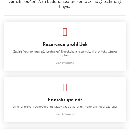
zámek Loučeň. A tu budoucnost prezentoval nový elektrický
Enyaq.
Rezervace prohlídek
Zaujala Vás některá naše prohlídka? Nečekejte a rezervujte si prohlídku zámku
dopředu!
Více informací
Kontaktujte nás
Jsme připraveni odpovědět na každý Váš dotaz, přání, nebo přijmout rezervaci.
Více informací