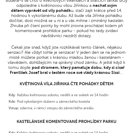
Budete-li se chtít o květnových víkendech a svátcích setkat brzy
odpoledne s květinovou vílou Jiřinkou a
nechat svým
dětem vyprávět od víly pohádk
u, stačí zajít krátce před 14.
hodinou k vykotlanému dubu. Až bude víla Jiřinka pohádku
dočítat, dost možná se u ní a u vás mihne i zmíněný kastelán.
Zhruba při čtení pointy by mohl zrovna procházet kolem při
komentované prohlídce parku - pokud ho tedy zvídaví
návštěvníci nezdrží dotazy.
Čekali jste snad, když jste rozklikávali tento článek, nějakou
senzaci? Ale vždyť tohle je senzace! V jeden den se na jednom
místě můžete potkat s krásnou mladou ženou i kastelánem -
vševědem, dohlížejícím na správný chod zámku. A ještě když k
tomu dojde
pod stromem, který pamatuje dobu, kdy si císař
František Josef bral v šestém roce své vlády krásnou Sissi
...
KVĚTINOVÁ VÍLA JIŘINKA ČTE POHÁDKY DĚTEM
Kdy
: Každou květnovou sobotu, neděli a ve svátek ve 14 hodin
Kde:
Pod vykotlaným dubem u zámeckého kostela
Vstup:
zdarma, v rámci vstupu do zámeckého areálu
KASTELÁNSKÉ KOMENTOVANÉ PROHLÍDKY PARKU
Kdy:
Každou květnovou sobotu, neděli a ve svátek ve 14 hodin