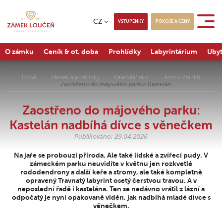
CZ
VSTUPENKY
POKOJE A CENY
O zámku
Ceník & ot. doba
Prohlídky
Labyrintárium
Ubyt
Úvod
Zámek a prohlídky
Kalendář akcí
Archiv článků
Zaostřeno do májového parku: Kastelán…
Zaostřeno do májového parku:
Kastelán nadbíhá dívce s věnečkem
Publikováno: 29.04.2026
Na jaře se probouzí příroda. Ale také lidské a zvířecí pudy. V
zámeckém parku neuvidíte v květnu jen rozkvetlé
rododendrony a další keře a stromy, ale také kompletně
opravený Travnatý labyrint osetý čerstvou travou. A v
neposlední řadě i kastelána. Ten se nedávno vrátil z lázní a
odpočatý je nyní opakovaně viděn, jak nadbíhá mladé dívce s
věnečkem.