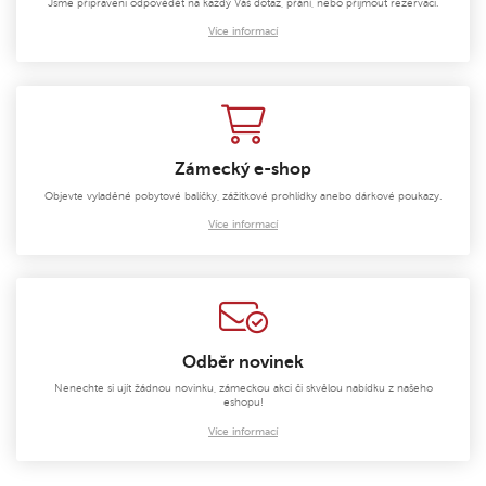
Jsme připraveni odpovědět na každý Váš dotaz, přání, nebo přijmout rezervaci.
Více informací
Zámecký e-shop
Objevte vyladěné pobytové balíčky, zážitkové prohlídky anebo dárkové poukazy.
Více informací
Odběr novinek
Nenechte si ujít žádnou novinku, zámeckou akci či skvělou nabídku z našeho
eshopu!
Více informací