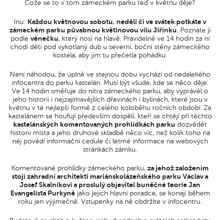
Cože se to v tom zámeckém parku teď v květnu děje?
Inu:
Každou květnovou sobotu, neděli či ve svátek potkáte v
zámeckém parku půvabnou květinovou vílu Jiřinku
. Poznáte ji
podle
věnečku
, který nosí na hlavě. Pravidelně ve 14 hodin za ní
chodí děti pod vykotlaný dub u severní, boční stěny zámeckého
kostela, aby jim tu přečetla pohádku.
Není náhodou, že úplně ve stejnou dobu vychází od nedalekého
infocentra do parku kastelán. Musí být všude, kde se něco děje.
Ve 14 hodin směřuje do nitra zámeckého parku, aby vyprávěl o
jeho historii i nejzajímavějších dřevinách i bylinách, které jsou v
květnu v té nejlepší formě z celého koloběhu ročních období. Za
kastelánem se houfují především dospělí, kteří se chtějí při těchto
kastelánských komentovaných prohlídkách parku
dozvědět
historii místa a jeho druhové skladbě něco víc, než kolik toho na
něj povědí informační cedule či letmé informace na webových
stránkách zámku.
Komentované prohlídky zámeckého parku,
za jehož založením
stojí zahradní architekti mariánskolázeňského parku Václav a
Josef Skalníkovi a proslulý objevitel buněčné teorie Jan
Evangelista Purkyně
jako jejich hlavní poradce, se konají během
roku jen výjimečně. Vstupenky na ně obdržíte v infocentru.