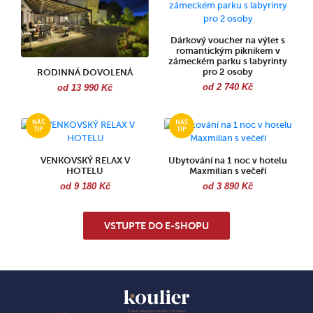
Dárkový voucher na výlet s
romantickým piknikem v
zámeckém parku s labyrinty
pro 2 osoby
RODINNÁ DOVOLENÁ
od 2 740 Kč
od 13 990 Kč
VENKOVSKÝ RELAX V
Ubytování na 1 noc v hotelu
HOTELU
Maxmilian s večeří
od 9 180 Kč
od 3 890 Kč
VSTUPTE DO E-SHOPU