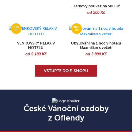
Dárkový poukaz na 500 Kč
od 500 Kč
VENKOVSKÝ RELAX V
Ubytování na 1 noc v hotelu
HOTELU
Maxmilian s večeří
od 9 180 Kč
od 3 890 Kč
VSTUPTE DO E-SHOPU
České Vánoční ozdoby
z Oflendy