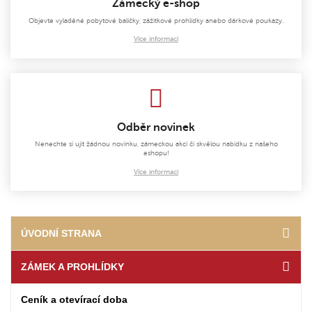
Zámecký e-shop
Objevte vyladěné pobytové balíčky, zážitkové prohlídky anebo dárkové poukazy.
Více informací
Odběr novinek
Nenechte si ujít žádnou novinku, zámeckou akci či skvělou nabídku z našeho
eshopu!
Více informací
ÚVODNÍ STRANA
ZÁMEK A PROHLÍDKY
Ceník a otevírací doba