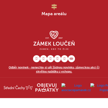
Mapa areálu
Odběr novinek - nenechte si ujít žádnou novinku, zámeckou akci či
skvělou nabídku z eshopu.