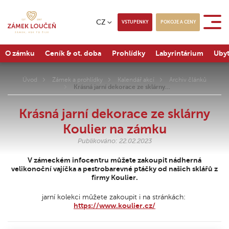
CZ
VSTUPENKY
POKOJE A CENY
O zámku
Ceník & ot. doba
Prohlídky
Labyrintárium
Ubyt
Úvod
Zámek a prohlídky
Kalendář akcí
Archiv článků
Krásná jarní dekorace ze sklárny…
Krásná jarní dekorace ze sklárny
Koulier na zámku
Publikováno: 22.02.2023
V zámeckém infocentru můžete zakoupit nádherná
velikonoční vajíčka a pestrobarevné ptáčky od našich sklářů z
firmy Koulier.
jarní kolekci můžete zakoupit i na stránkách:
https://www.koulier.cz/