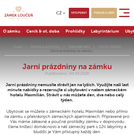
CZ
VSTUPENKY
POKOJE A CENY
O zámku
Ceník & ot. doba
Prohlídky
Labyrintárium
Ubyt
Úvod
Zámek a prohlídky
Kalendář akcí
Archiv článků
Jarní prázdniny na zámku
Jarní prázdniny na zámku
Publikováno: 06.03.2020
Jarní prázdniny nemusíte strávit jen na lyžích. Využijte naši last
minute nabídky a rezervujte si ubytování v našem zámeckém
hotelu Maxmilián. Strávit u nás můžete den, dva nebo celý
týden.
Ubytovat se můžete v zámeckém hotelu Maxmilián nebo přímo
na zámku v překrásných zámeckých apartmánech. Připravené pro
Vás máme zábavné a poučné prohlídky zámku v doprovodu
člena knížecí domácnosti a náš zámecký park s 12ti labyrinty a
bludišti je Vám přístupný každý den.