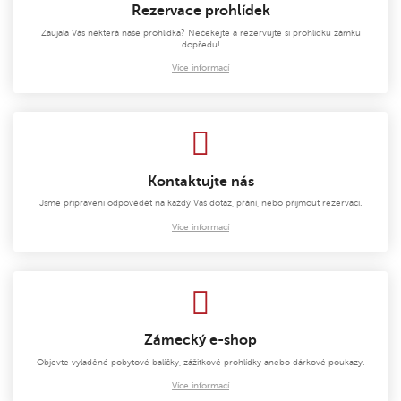
Rezervace prohlídek
Zaujala Vás některá naše prohlídka? Nečekejte a rezervujte si prohlídku zámku
dopředu!
Více informací
Kontaktujte nás
Jsme připraveni odpovědět na každý Váš dotaz, přání, nebo přijmout rezervaci.
Více informací
Zámecký e-shop
Objevte vyladěné pobytové balíčky, zážitkové prohlídky anebo dárkové poukazy.
Více informací