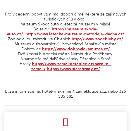
Pro vícedenní pobyt vám rádi doporučímě některé ze zajímavých
turistických cílů v okolí.
Muzeum Škoda auto a letecké muzeum v Mladé
Boleslavi
https://museum.skoda-
auto.cz/
http://www.letecke-muzeum-metodeje-vlacha.cz/
Zoologickou zahradu ve Chlebích
http://www.zoochleby.cz/
Muzeum cukrovarnictví, lihovarnictví, řepařství a města
Dobrovice
https://www.dobrovickamuzea.cz/
Dvě krásná historická města Nymburk a Poděbrady.
A samostřejmě další dva zámky Dětenice a Staré
Hrady
https://www.zamekdetenice.cz/barokni-
zamek/
https://www.starehrady.cz/
Bližší informace na: hotel-maxmilian@zamekloucen.cz, nebo 325
585 381