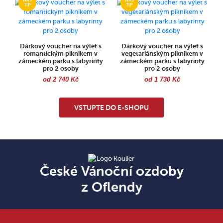
Dárkový voucher na výlet s
Dárkový voucher na výlet s
romantickým piknikem v
vegetariánským piknikem v
zámeckém parku s labyrinty
zámeckém parku s labyrinty
pro 2 osoby
pro 2 osoby
od 2 740 Kč
od 1 730 Kč
VSTUPTE DO E-SHOPU
České Vánoční ozdoby
z Oflendy