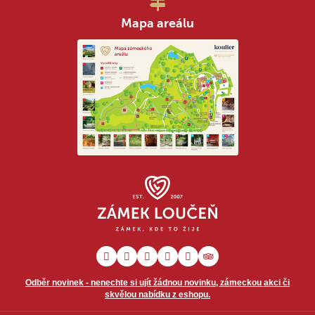
Mapa areálu
Odběr novinek - nenechte si ujít žádnou novinku, zámeckou akci či
skvělou nabídku z eshopu.