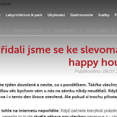
y
Labyrintárium & park
Ubytování
Gastronomie
Svatby
F
od
Zámek a prohlídky
Kalendář akcí
Archiv článků
řidali jsme se ke slevom
happy hou
Publikováno: 09.07
e týden dovolené a nevíte, co s pondělkem. Takřka všechny
dlou věc bychom vám u nás na zámku nikdy neudělali. Když 
na i v tento den široce otevřená. Ale pokud si trochu přivsta
k
tohle na internetu nepořídíte
: Když začnete kterýkoli prázd
, nejenže to bude
skvělá zábava pro všechny
generace a - chc