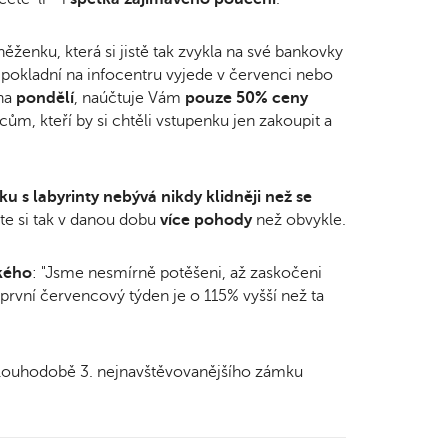
ěženku, která si jistě tak zvykla na své bankovky
pokladní na infocentru vyjede v červenci nebo
na
pondělí
, naúčtuje Vám
pouze 50% ceny
cům, kteří by si chtěli vstupenku jen zakoupit a
s labyrinty nebývá nikdy klidněji než se
ete si tak v danou dobu
více pohody
než obvykle.
kého
: "Jsme nesmírně potěšeni, až zaskočeni
první červencový týden je o 115% vyšší než ta
dlouhodobě 3. nejnavštěvovanějšího zámku