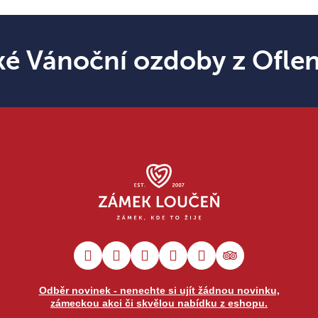
ké Vánoční ozdoby z Ofle
Odběr novinek - nenechte si ujít žádnou novinku,
zámeckou akci či skvělou nabídku z eshopu.