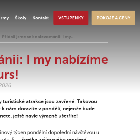
irmy
Školy
Kontakt
VSTUPENKY
POKOJE A CENY
Přidali jsme se ke slevománii: I my…
ánii: I my nabízíme
rs!
.2026
 turistické atrakce jsou zavřené. Takovou
k nám dorazíte v pondělí, nejenže bude
nete, ještě navíc výrazně ušetříte!
ninový týden pondělní dopolední návštěvou u
ete-li - i
špetka zajímavého poučení
.