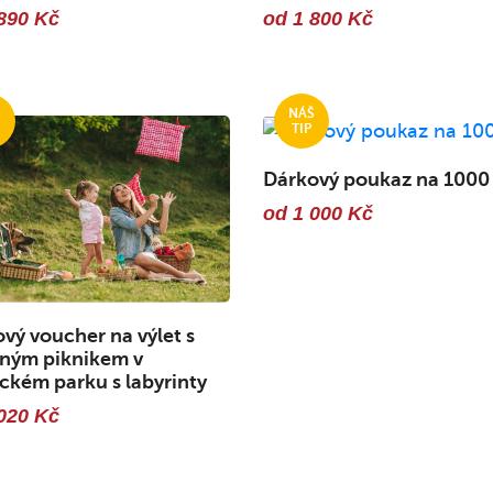
890 Kč
od 1 800 Kč
Dárkový poukaz na 1000
od 1 000 Kč
vý voucher na výlet s
nným piknikem v
kém parku s labyrinty
020 Kč