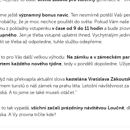
me ještě
významný bonus navíc
. Ten nesmírně potěší Vaši pen
robáčky, že je moc nechce pouštět do světa: Pokud Vám naše 
nu z pokladny vstupenku
v čase od 9 do 11 hodin
a bude zrov
tupného
. Jen je třeba vstupné uplatnit ihned. Vychytralým jedin
tit se třeba až odpoledne, tuhle službu odepřeme.
to pro Vás další velkou výhodu:
Na zámku a v zámeckém parku 
artem každého nového týdne
, tedy v pondělí dopoledne. Užij
dyž nás překvapila aktuální slova
kastelána Vratislava Zákouts
mem turistů o náš zámek na prahu léta. Letošní návštěvnost za 
ská. A to jsme se také museli otáčet."
 to tak vypadá,
všichni začali prázdniny návštěvou Loučně
, 
ka. A Vy zrovna trčíte kde?