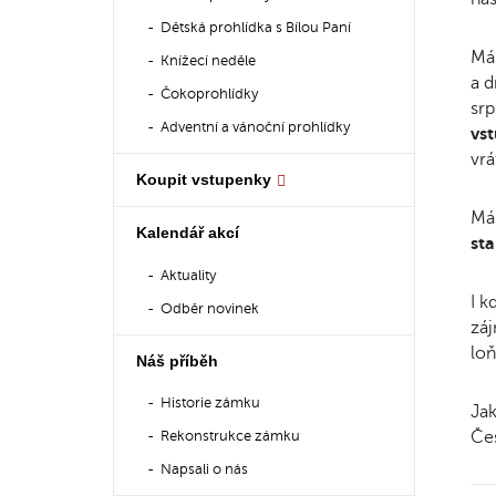
Dětská prohlídka s Bílou Paní
Má
Knížecí neděle
a d
Čokoprohlídky
srp
Adventní a vánoční prohlídky
vs
vrá
Koupit vstupenky
Má 
Kalendář akcí
st
Aktuality
I k
Odběr novinek
záj
loň
Náš příběh
Historie zámku
Jak
Čes
Rekonstrukce zámku
Napsali o nás