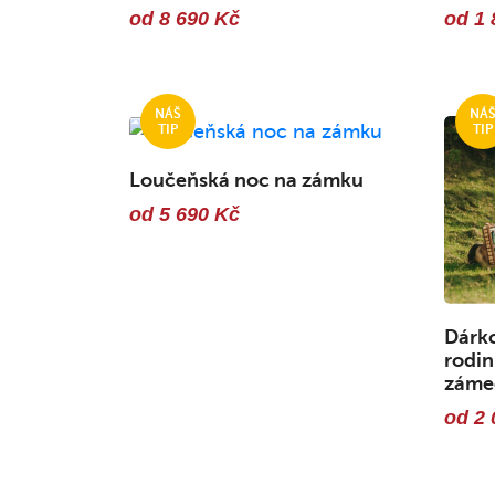
od 8 690 Kč
od 1 
Loučeňská noc na zámku
od 5 690 Kč
Dárko
rodi
zámec
od 2 