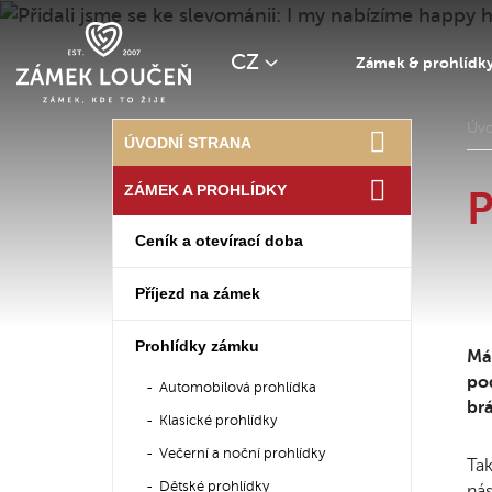
CZ
Zámek & prohlídk
Úv
ÚVODNÍ STRANA
ZÁMEK A PROHLÍDKY
P
Ceník a otevírací doba
Příjezd na zámek
Prohlídky zámku
Mát
po
Automobilová prohlídka
brá
Klasické prohlídky
Večerní a noční prohlídky
Ta
Dětské prohlídky
nás