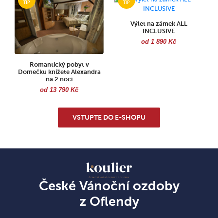
Výlet na zámek ALL
INCLUSIVE
od 1 890 Kč
Romantický pobyt v
Domečku knížete Alexandra
na 2 noci
od 13 790 Kč
VSTUPTE DO E-SHOPU
České Vánoční ozdoby
z Oflendy