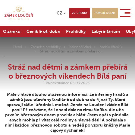
CZ
VSTUPENKY
POKOJE A CENY
O zámku
Ceník & ot. doba
Prohlídky
Labyrintárium
Ubyt
Úvod
Zámek a prohlídky
Kalendář akcí
Archiv článků
Stráž nad dětmi a zámkem přebírá o…
Stráž nad dětmi a zámkem přebírá
o březnových víkendech Bílá paní
Publikováno: 05.03.2025
Máte v hlavě dlouho uloženou informaci, že interiéry hradů a
zámků jsou otevřeny tradičně od dubna do října? Ty, které
spravují státní úředníci, možná. Jenže na Loučeni vládne Bílá
paní! Přiznáváme, že i ona si dala na zimu šlofíka. Ale už s
prvním březnovým dnem procitla a hlásí: Jsem opět v plné síle,
abych mohla přivítat celé rodiny a hlavně děti! A pořádala s
nimi každou březnovou sobotu a neděli po vzoru kněžny Marie
čajový dýchánek!