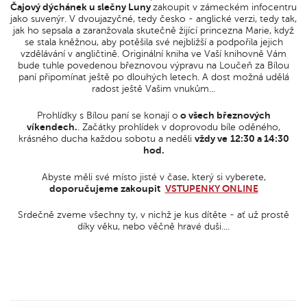
Čajový dýchánek u slečny Luny
zakoupit v zámeckém infocentru
jako suvenýr. V dvoujazyčné, tedy česko - anglické verzi, tedy tak,
jak ho sepsala a zaranžovala skutečně žijící princezna Marie, když
se stala kněžnou, aby potěšila své nejbližší a podpořila jejich
vzdělávání v angličtině. Originální kniha ve Vaší knihovně Vám
bude tuhle povedenou březnovou výpravu na Loučeň za Bílou
paní připomínat ještě po dlouhých letech. A dost možná udělá
radost ještě Vašim vnukům...
Prohlídky s Bílou paní se konají o
o všech březnových
víkendech.
. Začátky prohlídek v doprovodu bíle oděného,
krásného ducha každou sobotu a neděli
vždy ve
12:30 a 14:30
hod.
Abyste měli své místo jisté v čase, který si vyberete,
doporučujeme zakoupit
VSTUPENKY ONLINE
Srdečně zveme všechny ty, v nichž je kus dítěte - ať už prostě
díky věku, nebo věčně hravé duši....