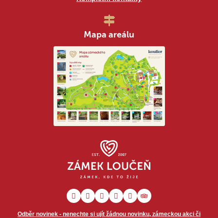
Mapa areálu
Odběr novinek - nenechte si ujít žádnou novinku, zámeckou akci či