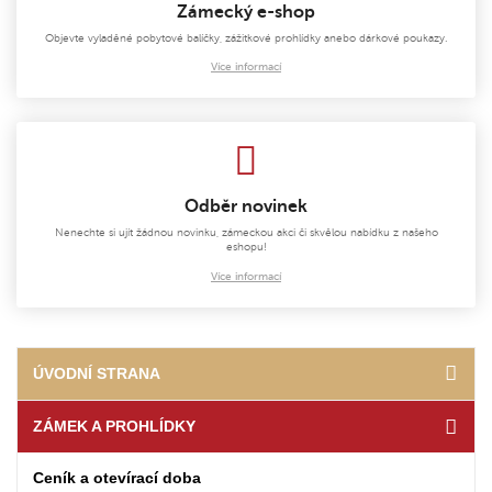
Zámecký e-shop
Objevte vyladěné pobytové balíčky, zážitkové prohlídky anebo dárkové poukazy.
Více informací
Odběr novinek
Nenechte si ujít žádnou novinku, zámeckou akci či skvělou nabídku z našeho
eshopu!
Více informací
ÚVODNÍ STRANA
ZÁMEK A PROHLÍDKY
Ceník a otevírací doba