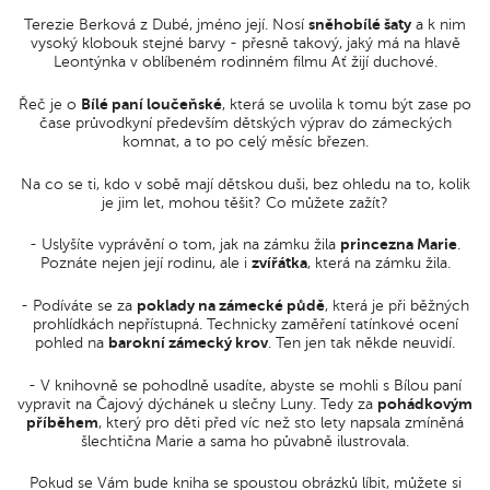
Terezie Berková z Dubé, jméno její. Nosí
sněhobílé šaty
a k nim
vysoký klobouk stejné barvy - přesně takový, jaký má na hlavě
Leontýnka v oblíbeném rodinném filmu Ať žijí duchové.
Řeč je o
Bílé paní loučeňské
, která se uvolila k tomu být zase po
čase průvodkyní především dětských výprav do zámeckých
komnat, a to po celý měsíc březen.
Na co se ti, kdo v sobě mají dětskou duši, bez ohledu na to, kolik
je jim let, mohou těšit? Co můžete zažít?
- Uslyšíte vyprávění o tom, jak na zámku žila
princezna Marie
.
Poznáte nejen její rodinu, ale i
zvířátka
, která na zámku žila.
- Podíváte se za
poklady na zámecké půdě
, která je při běžných
prohlídkách nepřístupná. Technicky zaměření tatínkové ocení
pohled na
barokní zámecký krov
. Ten jen tak někde neuvidí.
- V knihovně se pohodlně usadíte, abyste se mohli s Bílou paní
vypravit na Čajový dýchánek u slečny Luny. Tedy za
pohádkovým
příběhem
, který pro děti před víc než sto lety napsala zmíněná
šlechtična Marie a sama ho půvabně ilustrovala.
Pokud se Vám bude kniha se spoustou obrázků líbit, můžete si