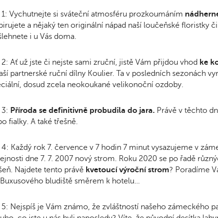
 1: Vychutnejte si sváteční atmosféru prozkoumáním
nádhern
pirujete a nějaký ten originální nápad naší loučeňské floristky 
lehnete i u Vás doma.
 2: Ať už jste či nejste sami zruční, jistě Vám přijdou vhod
ke k
aší partnerské ruční dílny Koulier. Ta v posledních sezonách vyr
ciální, dosud zcela neokoukané velikonoční ozdoby.
 3:
Příroda se definitivně probudila do jara.
Právě v těchto d
o fialky. A také třešně.
 4: Každý rok 7. července v 7 hodin 7 minut vysazujeme v zá
ejnosti dne 7. 7. 2007 nový strom. Roku 2020 se po řadě různý
šeň. Najdete tento právě
kvetoucí výroční strom
? Poradíme V
 Buxusového bludiště směrem k hotelu…
 5: Nejspíš je Vám známo, že zvláštností našeho zámeckého parku
uho, co jste u nás byli naposledy? Víte, že původní desítka labyr