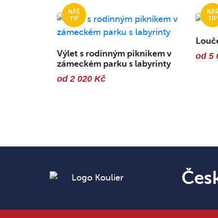
Louč
Výlet s rodinným piknikem v
od 5 
zámeckém parku s labyrinty
od 2 020 Kč
Čes