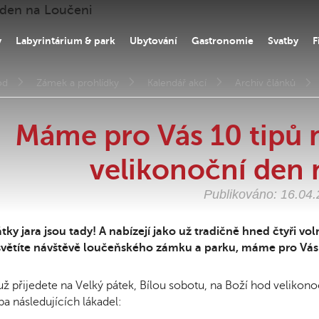
y
Labyrintárium & park
Ubytování
Gastronomie
Svatby
F
od
Zámek a prohlídky
Kalendář akcí
Archiv článků
Máme pro Vás 10 tipů n
velikonoční den 
Publikováno: 16.04
tky jara jsou tady! A nabízejí jako už tradičně hned čtyři v
světíte návštěvě loučeňského zámku a parku, máme pro Vás 
už přijedete na Velký pátek, Bílou sobotu, na Boží hod velikon
ba následujících lákadel: