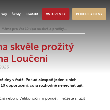
irmy
Školy
Kontakt
VSTUPENKY
POKOJE A CENY
Máme pro Vás 10 tipů na skvěle prožitý…
a skvěle prožitý
na Loučeni
.2025
olné dny v řadě. Pokud alespoň jeden z nich
10 doporučení, co si rozhodně nenechat ujít.
oční nebo o Velikonočním pondělí, můžete si užít