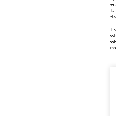
vel
Toh
vku
Tip
vyh
vy
ma