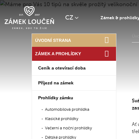
CZ
Zámek & prohlídk
Úv
ÚVODNÍ STRANA
ZÁMEK A PROHLÍDKY
Ceník a otevírací doba
Příjezd na zámek
Prohlídky zámku
Svá
za
Automobilová prohlídka
Klasické prohlídky
Ať 
Večerní a noční prohlídky
tře
Dětské prohlídky