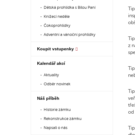
Dětská prohlídka s Bílou Paní
Tip
ins
Knížecí neděle
obš
Čokoprohlídky
Adventní a vánoční prohlídky
Tip
z n
Koupit vstupenky
spe
Kalendář akcí
Tip
neb
Aktuality
Odběr novinek
Tip
veř
Náš příběh
tře
Historie zámku
od
Rekonstrukce zámku
Tip
Napsali o nás
dlo