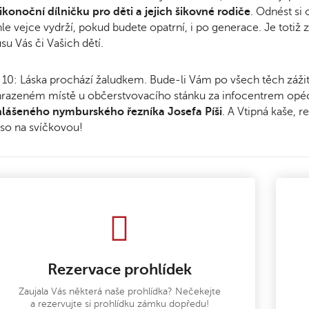
ikonoční dílničku pro děti a jejich šikovné rodiče
. Odnést si
le vejce vydrží, pokud budete opatrní, i po generace. Je totiž z
su Vás či Vašich dětí.
 10: Láska prochází žaludkem. Bude-li Vám po všech těch zážit
razeném místě u občerstvovacího stánku za infocentrem opéci
hlášeného nymburského řezníka Josefa Píši
. A Vtipná kaše, 
so na svíčkovou!
Rezervace prohlídek
Zaujala Vás některá naše prohlídka? Nečekejte
a rezervujte si prohlídku zámku dopředu!