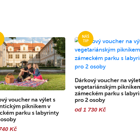
Dárkový voucher na výlet
vegetariánským piknike
zámeckém parku s labyri
vý voucher na výlet s
pro 2 osoby
ntickým piknikem v
od 1 730 Kč
kém parku s labyrinty
 osoby
740 Kč