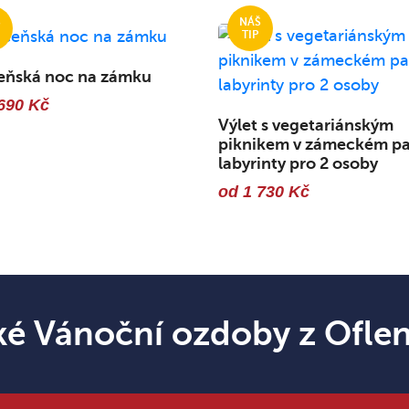
eňská noc na zámku
690 Kč
Výlet s vegetariánským
piknikem v zámeckém pa
labyrinty pro 2 osoby
od 1 730 Kč
ké Vánoční ozdoby z Ofle