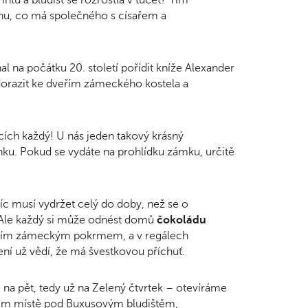
inu, co má společného s císařem a
hal na počátku 20. století pořídit kníže Alexander
dorazit ke dveřím zámeckého kostela a
ocích každý! U nás jeden takový krásný
ku. Pokud se vydáte na prohlídku zámku, určitě
jíc musí vydržet celý do doby, než se o
 Ale každý si může odnést domů
čokoládu
lním zámeckým pokrmem, a v regálech
í už vědí, že má švestkovou příchuť.
e na pět, tedy už na Zelený čtvrtek – otevíráme
ém místě pod Buxusovým bludištěm,