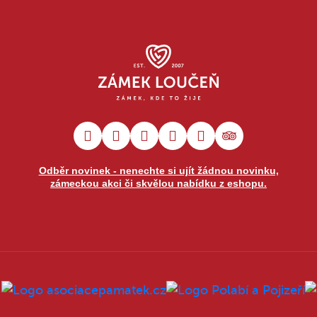
Odběr novinek - nenechte si ujít žádnou novinku,
zámeckou akci či skvělou nabídku z eshopu.