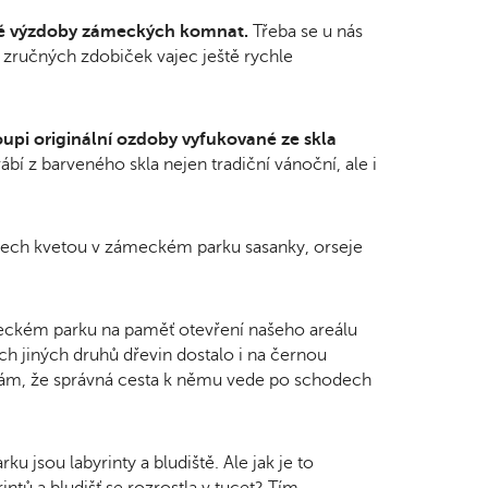
é výzdoby zámeckých komnat.
Třeba se u nás
či zručných zdobiček vajec ještě rychle
oupi originální ozdoby vyfukované ze skla
ábí z barveného skla nejen tradiční vánoční, ale i
nech kvetou v zámeckém parku sasanky, orseje
meckém parku na paměť otevření našeho areálu
ch jiných druhů dřevin dostalo i na černou
ám, že správná cesta k němu vede po schodech
 jsou labyrinty a bludiště. Ale jak je to
intů a bludišť se rozrostla v tucet? Tím