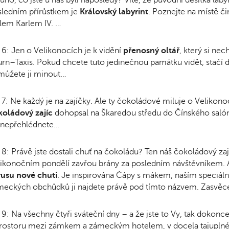
ledním přírůstkem je
Královský labyrint
. Poznejte na místě č
lem Karlem IV. …
 6: Jen o Velikonocích je k vidění
přenosný oltář
, který si nec
rn–Taxis. Pokud chcete tuto jedinečnou památku vidět, stačí 
můžete ji minout…
 7: Ne každý je na zajíčky. Ale ty čokoládové miluje o Velikon
koládový zajíc
dohopsal na Škaredou středu do Čínského salón
 nepřehlédnete…
 8: Právě jste dostali chuť na čokoládu? Ten náš čokoládový za
ikonočním pondělí zavřou brány za posledním návštěvníkem.
rusu nové chuti
. Je inspirována Čápy s mákem, naším speciá
eckých obchůdků ji najdete právě pod tímto názvem. Zasvěcen
 9: Na všechny čtyři sváteční dny – a že jste to Vy, tak dokonc
prostoru mezi zámkem a zámeckým hotelem, v docela tajupln