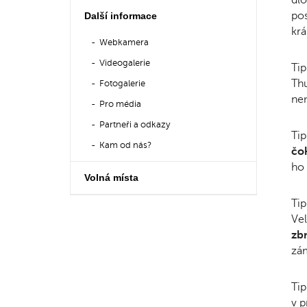
pos
Další informace
krá
Webkamera
Videogalerie
Tip
Thu
Fotogalerie
ne
Pro média
Partneři a odkazy
Tip
Kam od nás?
čo
ho
Volná místa
Tip
Vel
zb
zám
Tip
v 