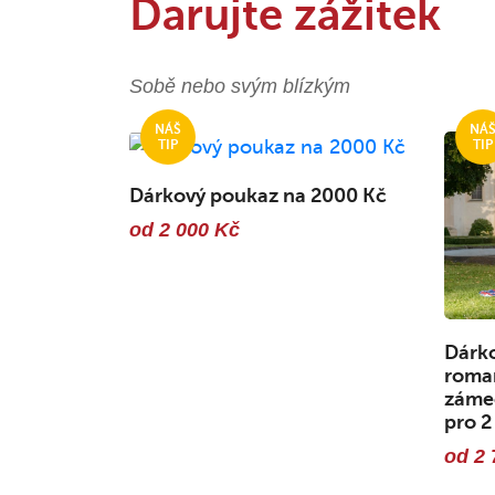
Darujte zážitek
Sobě nebo svým blízkým
Dárkový poukaz na 2000 Kč
od 2 000 Kč
Dárko
roma
zámec
pro 2
od 2 