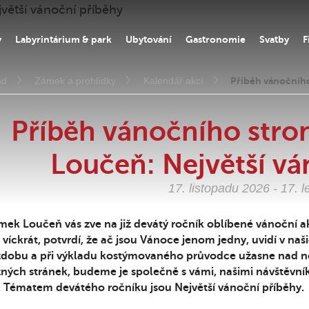
y
Labyrintárium & park
Ubytování
Gastronomie
Svatby
F
od
Zámek a prohlídky
Kalendář akcí
Příběh vánočníh
Příběh vánočního str
Loučeň: Největší vá
17. listopadu 2026 - 17. 
mek Loučeň vás zve na již devátý ročník oblíbené vánoční 
 víckrát, potvrdí, že ač jsou Vánoce jenom jedny, uvidí v
zdobu a při výkladu kostýmovaného průvodce užasne nad no
ných stránek, budeme je společně s vámi, našimi návštěvní
. Tématem devátého ročníku jsou Největší vánoční příběhy.