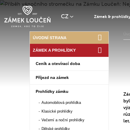
CZ
Zámek & prohlídk
Úv
ÚVODNÍ STRANA
ZÁMEK A PROHLÍDKY
Ceník a otevírací doba
Příjezd na zámek
Prohlídky zámku
Zá
byl
Automobilová prohlídka
vý
Klasické prohlídky
růz
Večerní a noční prohlídky
let
Dětské prohlídky