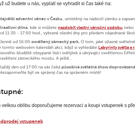
ž už budete u nás, vyplatí se vyhradit si čas také na:
Největší adventní věnec v Česku
, umístěný na nádvoří zámku a zapsa
Kreativní dílna
nazdobit vlastní vánoční ozdobu
, kde si můžete
nebo z
od 11:30 - 17:00 hod., vybrané všední dny pro předem objednané škol
osvětlený zámecký park.
Denně od 16:00
O tom, jaké úžasné světelné
Labyrinty světla a 
v tomto webovém kalendáři akcí, když si vyhledáte
tisového bludiště obsypané tisíci světýlek a ukrývající osvětlenou Eif
osvětlení zámeckého mostu. A ještě...
působivá světelná show doprovázen
Každý den od 17:00 na vás čeká
Nezapomeňte být ve správný čas na správném místě!
stupné:
 velkou oblibu doporučujeme rezervaci a koupi vstupenek s př
edprodej vstupenek