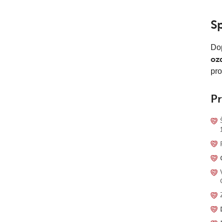
Sp
Dop
oz
pro
Pr