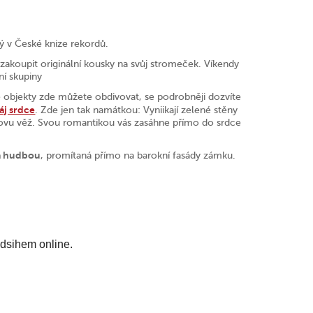
ný v České knize rekordů.
akoupit originální kousky na svůj stromeček. Víkendy
ní skupiny
 objekty zde můžete obdivovat, se podrobněji dozvíte
ráj srdce
. Zde jen tak namátkou: Vyniikají zelené stěny
felovu věž. Svou romantikou vás zasáhne přímo do srdce
á hudbou
, promítaná přímo na barokní fasády zámku.
edsihem online.