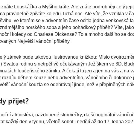
 znáte Louskáčka a Myšího krále. Ale znáte podrobněji celý jejic
a pravidelně zpíváte koledu Tichá noc. Ale víte, že vznikla v č
švihu, ve kterém se v adventním čase ocitla jedna venkovská 
známějšího norského soba a jeho pohádkový příběh? Víte, jako 
oční koledy od Charlese Dickense? To a mnoho dalšího se doz
vaných Největší vánoční příběhy.
elý zámek bude takovou ilustrovanou knížkou: Místo dvojrozmě
 i Svatou rodinu s netrpělivě očekávaným Ježíškem ve 3D. Budo
natách loučeňského zámku. A čekají tu jen a jen na vás a na v
 rozdílu během kouzelného adventního, vánočního či dokonce je
větší vánoční kouzla se odehrávají jinde, než v přeplněných nák
y přijet?
oční atmosféra, nazdobené stromečky, další originální vánoční
at každý den v týdnu, včetně sobot i nedělí až do 17. ledna 202