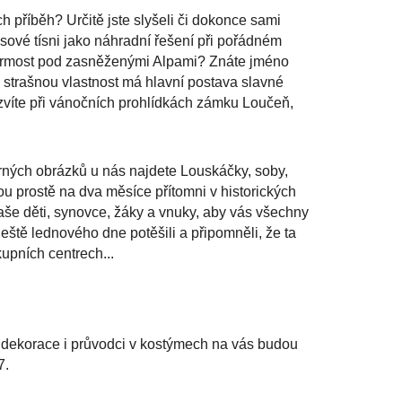
h příběh? Určitě jste slyšeli či dokonce sami
asové tísni jako náhradní řešení při pořádném
farmost pod zasněženými Alpami? Znáte jméno
strašnou vlastnost má hlavní postava slavné
víte při vánočních prohlídkách zámku Loučeň,
rných obrázků u nás najdete Louskáčky, soby,
u prostě na dva měsíce přítomni v historických
aše děti, synovce, žáky a vnuky, aby vás všechny
ště lednového dne potěšili a připomněli, že ta
upních centrech...
 dekorace i průvodci v kostýmech na vás budou
7.