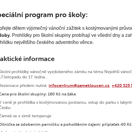
eciální program pro školy:
řejte dětem výjimečný vánoční zážitek s kostýmovanými průvo
doby
. Prohlídky pro školní skupiny probíhají ve všední dny a zah
hlídku největšího českého adventního věnce.
aktické informace
Školní prohlídky vánočně vyzdobeného zámku na téma Největší vánoční 
17.listopadu do 17. ledna..
infocentrum@zamekloucen.cz
+420 325 
Rezervace předem nutná:
,
Cena pro školní skupiny: 160 Kč na žáka
V ceně je prohlídka s kostýmovanou postavou, vstup do parku s labyrint
Česku.
Zámek se v zimě temperuje
Dílnička se zdobením perníčku a pohoštěním čajem: příplatek 40 Kč 