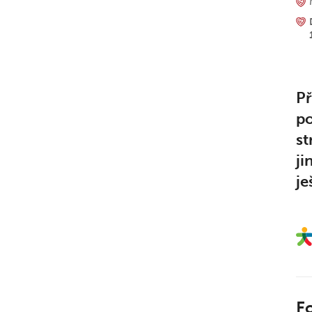
Př
po
st
ji
je
F