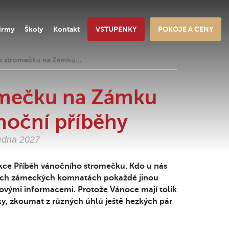
irmy
Školy
Kontakt
VSTUPENKY
POKOJE A CENY
o stromečku na Zámku…
omečku na Zámku
noční příběhy
ledna 2027
akce Příběh vánočního stromečku. Kdo u nás
 našich zámeckých komnatách pokaždé jinou
vými informacemi. Protože Vánoce mají tolik
ky, zkoumat z různých úhlů ještě hezkých pár