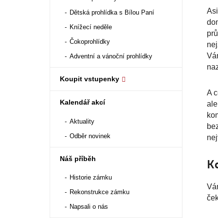
Asi
Dětská prohlídka s Bílou Paní
dom
Knížecí neděle
prů
Čokoprohlídky
nej
Ván
Adventní a vánoční prohlídky
naz
Koupit vstupenky
A c
Kalendář akcí
ale
kom
Aktuality
bez
Odběr novinek
nej
Náš příběh
Kd
Historie zámku
Ván
Rekonstrukce zámku
ček
Napsali o nás