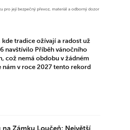
ku pro její bezpečný převoz, materiál a odborný dozor
kde tradice ožívají a radost už
6 navštívilo Příběh vánočního
ch, což nemá obdobu v žádném
e nám v roce 2027 tento
rekord
u na Zámku Loučeň: Největší