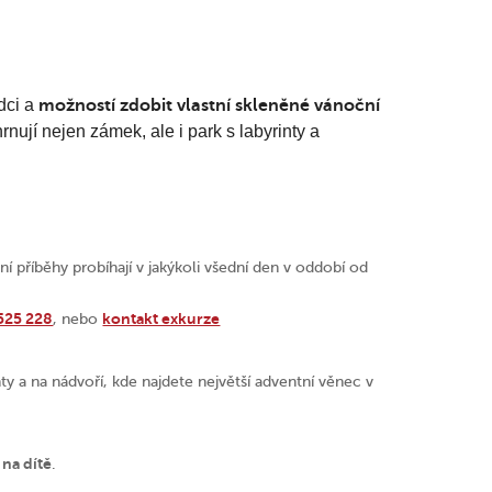
dci a
možností zdobit vlastní skleněné vánoční
rnují nejen zámek, ale i park s labyrinty a
příběhy probíhají v jakýkoli všední den v oddobí od
525 228
kontakt exkurze
, nebo
y a na nádvoří, kde najdete největší adventní věnec v
na dítě
.