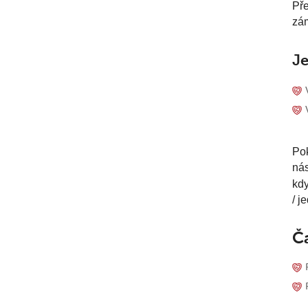
Pře
zám
Je
Pok
nás
kdy
/ j
Č