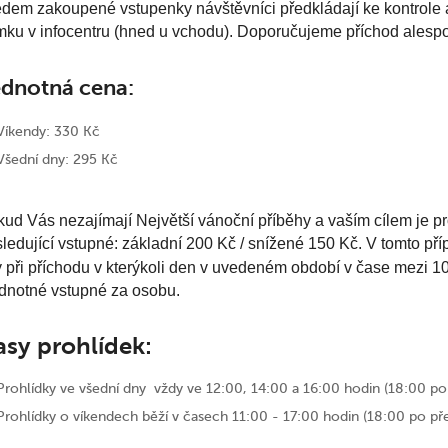
dem zakoupené vstupenky návštěvníci předkládají ke kontrole 
ku v infocentru (hned u vchodu). Doporučujeme příchod alespo
dnotná cena:
Víkendy: 330 Kč
Všední dny: 295 Kč
ud Vás nezajímají Největší vánoční příběhy a vaším cílem je proj
ledující vstupné: základní 200 Kč / snížené 150 Kč. V tomto př
 při příchodu v kterýkoli den v uvedeném období v čase mezi 1
ednotné vstupné za osobu.
asy prohlídek:
Prohlídky ve všední dny vždy ve 12:00, 14:00 a 16:00 hodin (18:00 po
Prohlídky o víkendech běží v časech 11:00 - 17:00 hodin (18:00 po pře