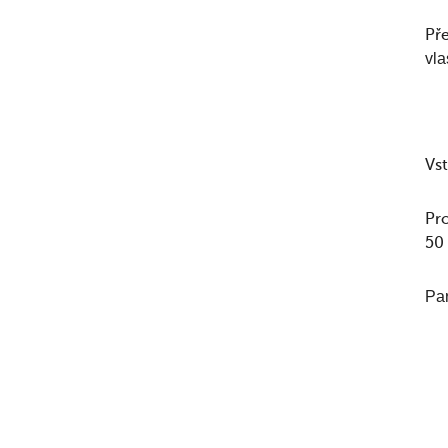
Př
vla
Vs
Pro
50 
Par