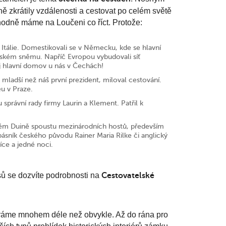
ně zkrátily vzdálenosti a cestovat po celém světě
zhodně máme na Loučeni co říct. Protože:
 Itálie. Domestikovali se v Německu, kde se hlavní
říšském sněmu. Napříč Evropou vybudovali síť
ůj hlavní domov u nás v Čechách!
mladší než náš první prezident, miloval cestování.
u v Praze.
správní rady firmy Laurin a Klement. Patřil k
ském Duině spoustu mezinárodních hostů, především
ásník českého původu Rainer Maria Rilke či anglický
íce a jedné noci.
sů se dozvíte podrobnosti na
Cestovatelské
íráme mnohem déle než obvykle. Až do rána pro