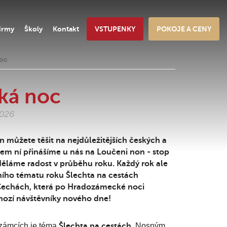
irmy
Školy
Kontakt
VSTUPENKY
POKOJE A CENY
oc
ká noc
2026
můžete těšit na nejdůležitějších českých a
m ní přinášíme u nás na Loučeni non - stop
děláme radost v průběhu roku. Každý rok ale
ního tématu roku Šlechta na cestách
Čechách, která po Hradozámecké noci
chozí návštěvníky nového dne!
zámcích je téma
Šlechta na cestách
. Nosným