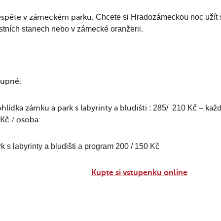
espěte v zámeckém parku.
Chcete si Hradozámeckou noc užít 
stních stanech nebo v zámecké oranžerii.
tupné:
hlídka zámku a park s labyrinty a bludišti
: 285/ 210 Kč –
každ
Kč / osoba
k s labyrinty a bludišti a program 200 / 150 Kč
Kupte si vstupenku online