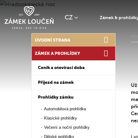
CZ
Zámek & prohlídk
Úv
ÚVODNÍ STRANA
ZÁMEK A PROHLÍDKY
Ceník a otevírací doba
Příjezd na zámek
Už
mo
Prohlídky zámku
ma
při
Automobilová prohlídka
Ce
Klasické prohlídky
nez
Večerní a noční prohlídky
Dětské prohlídky
Let