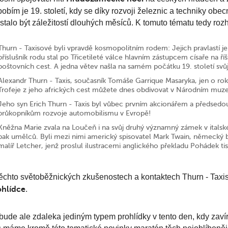
obím je 19. století, kdy se díky rozvoji železnic a techniky obec
stalo být záležitostí dlouhých měsíců. K tomuto tématu tedy ro
Thurn - Taxisové byli vpravdě kosmopolitním rodem: Jejich pravlastí je
příslušník rodu stal po Třicetileté válce hlavním zástupcem císaře na 
poštovních cest. A jedna větev našla na samém počátku 19. století sv
Alexandr Thurn - Taxis, současník Tomáše Garrique Masaryka, jen o rok 
Trofeje z jeho afrických cest můžete dnes obdivovat v Národním muze
Jeho syn Erich Thurn - Taxis byl vůbec prvním akcionářem a předsedou 
průkopníkům rozvoje automobilismu v Evropě!
Kněžna Marie zvala na Loučeň i na svůj druhý významný zámek v ital
pak umělců. Byli mezi nimi americký spisovatel Mark Twain, německý b
malíř Letcher, jenž proslul ilustracemi anglického překladu Pohádek tis
ěchto světoběžnických zkušenostech a kontaktech Thurn - Taxi
ohlídce
.
ude ale zdaleka jediným typem prohlídky v tento den, kdy zav