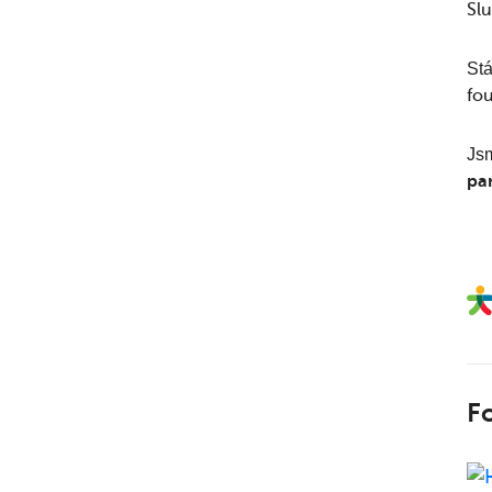
Sl
Stá
fo
Jsm
pa
F