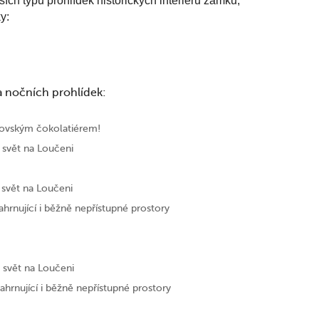
ch typů prohlídek historických interiérů zámku,
y:
 nočních prohlídek:
lovským čokolatiérem!
 svět na Loučeni
 svět na Loučeni
rnující i běžně nepřístupné prostory
 svět na Loučeni
hrnující i běžně nepřístupné prostory