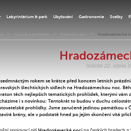
y
Labyrintárium & park
Ubytování
Gastronomie
Svatby
F
od
Zámek a prohlídky
Kalendář akcí
Hradozámecká n
Hradozámec
Sobota 22. srpna 
 sedmnáctým rokem se krátce před koncem letních prázdnin 
ravských šlechtických sídlech na Hradozámeckou noc. Běhe
raton těch nejlepších tematických prohlídek, kterými vám 
cházíme i s novinkou: Tentokrát to budou v duchu celostát
stovatelské prohlídky. Jsme zaručeně jedinou památkou v 
avírá brány, ale v podstatě hned po jejím skončení vítá pří
ošní spojovací nití
Hradozámecké noci
na českých hradech a 