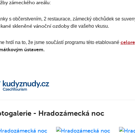
užby zámeckého areálu:
nky s občerstvením, 2 restaurace, zámecký obchůdek se suvený
ukané skleněné vánoční ozdoby
dle vašeho vkusu.
e hrdí na to, že jsme součástí programu této etablované
celor
mátkovým ústavem.
otogalerie - Hradozámecká noc