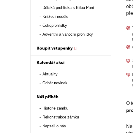
obb
Dětská prohlídka s Bílou Paní
pře
Knížecí neděle
Čokoprohlídky
Adventní a vánoční prohlídky
Koupit vstupenky
Kalendář akcí
Aktuality
Odběr novinek
Náš příběh
O t
Historie zámku
pr
Rekonstrukce zámku
Neb
Napsali o nás