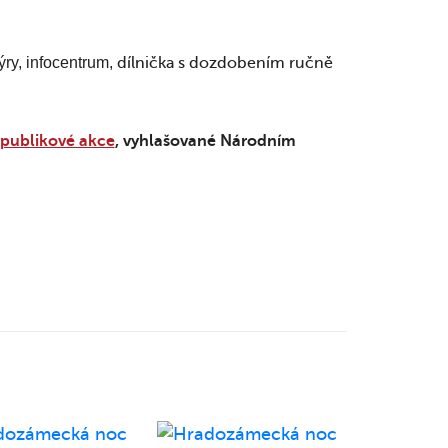
ry, infocentrum,
dílnička s dozdobením ručně
epublikové akce
, vyhlašované Národním