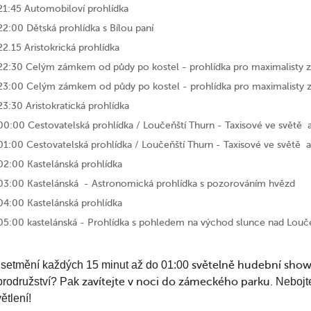
21:45 Automobiloví prohlídka
22:00 Dětská prohlídka s Bílou paní
22.15 Aristokrická prohlídka
22:30 Celým zámkem od půdy po kostel - prohlídka pro maximalisty za
23:00 Celým zámkem od půdy po kostel - prohlídka pro maximalisty za
23:30 Aristokratická prohlídka
00:00 Cestovatelská prohlídka / Loučeňští Thurn - Taxisové ve světě 
01:00 Cestovatelská prohlídka / Loučeňští Thurn - Taxisové ve světě a
02:00 Kastelánská prohlídka
03:00 Kastelánská - Astronomická prohlídka s pozorováním hvězd
04:00 Kastelánská prohlídka
05:00 kastelánská - Prohlídka s pohledem na východ slunce nad Louč
setmění každých 15 minut až do 01:00
světelně hudební show
rodružství? Pak
zavítejte v noci do zámeckého parku.
Nebojte
ětlení!