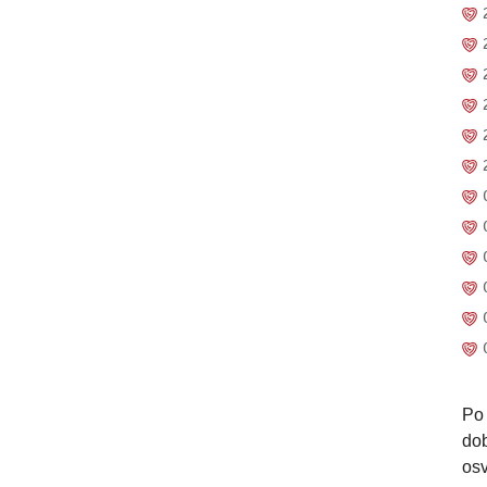
Po 
dob
osv