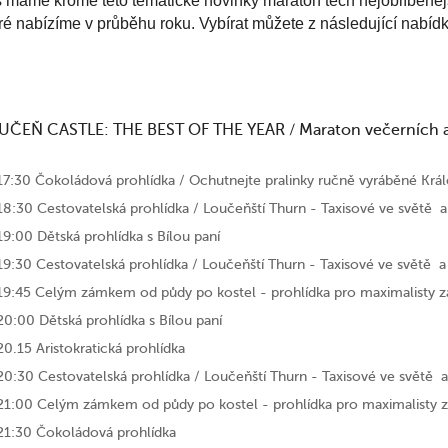
 máme kromě této tematické novinky maratón těch nejoblíbenější
ré nabízíme v průběhu roku. Vybírat můžete z následující nabídk
UČEŇ CASTLE: THE BEST OF THE YEAR / Maraton večerních a
17:30 Čokoládová prohlídka / Ochutnejte pralinky ručně vyráběné Krá
18:30 Cestovatelská prohlídka / Loučeňští Thurn - Taxisové ve světě a
19:00 Dětská prohlídka s Bílou paní
19:30 Cestovatelská prohlídka / Loučeňští Thurn - Taxisové ve světě a
19:45 Celým zámkem od půdy po kostel - prohlídka pro maximalisty zah
20:00 Dětská prohlídka s Bílou paní
20.15 Aristokratická prohlídka
20:30 Cestovatelská prohlídka / Loučeňští Thurn - Taxisové ve světě a
21:00 Celým zámkem od půdy po kostel - prohlídka pro maximalisty za
21:30 Čokoládová prohlídka