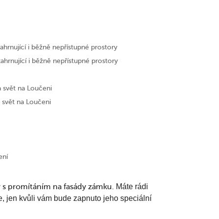
hrnující i běžně nepřístupné prostory
hrnující i běžně nepřístupné prostory
a svět na Loučeni
 svět na Loučeni
ení
 s promítáním na fasády zámku.
Máte rádi
, jen kvůli vám bude zapnuto jeho speciální