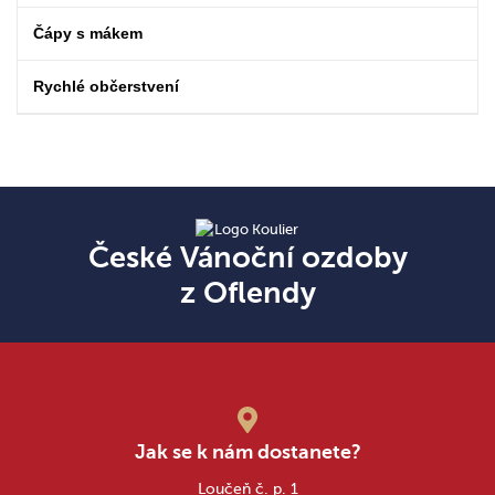
Čápy s mákem
Rychlé občerstvení
České Vánoční ozdoby
z Oflendy
Jak se k nám dostanete?
Loučeň č. p. 1