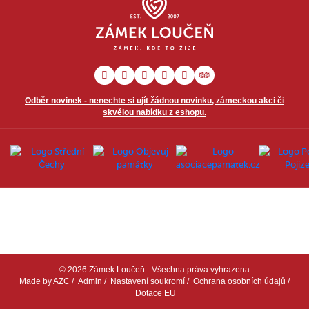
Odběr novinek - nenechte si ujít žádnou novinku, zámeckou akci či
skvělou nabídku z eshopu.
© 2026 Zámek Loučeň - Všechna práva vyhrazena
Made by
AZC
/
Admin
/
Nastavení soukromí
/
Ochrana osobních údajů
/
Dotace EU