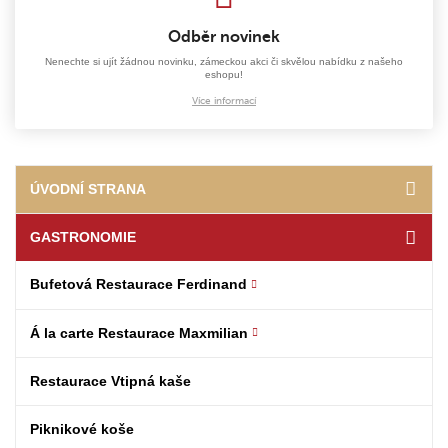
Odběr novinek
Nenechte si ujít žádnou novinku, zámeckou akci či skvělou nabídku z našeho
eshopu!
Více informací
ÚVODNÍ STRANA
GASTRONOMIE
Bufetová Restaurace Ferdinand
Á la carte Restaurace Maxmilian
Restaurace Vtipná kaše
Piknikové koše