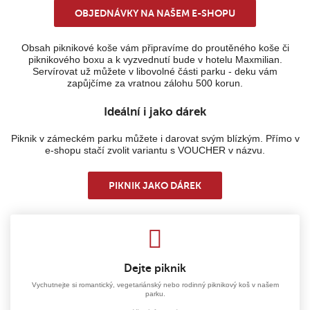
OBJEDNÁVKY NA NAŠEM E-SHOPU
Obsah piknikové koše vám připravíme do proutěného koše či
piknikového boxu a k vyzvednutí bude v hotelu Maxmilian.
Servírovat už můžete v libovolné části parku - deku vám
zapůjčíme za vratnou zálohu 500 korun.
Ideální i jako dárek
Piknik v zámeckém parku můžete i darovat svým blízkým. Přímo v
e-shopu stačí zvolit variantu s VOUCHER v názvu.
PIKNIK JAKO DÁREK
Dejte piknik
Vychutnejte si romantický, vegetariánský nebo rodinný piknikový koš v našem
parku.