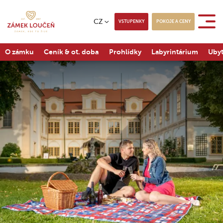
CZ
VSTUPENKY
POKOJE A CENY
O zámku
Ceník & ot. doba
Prohlídky
Labyrintárium
Ubyt