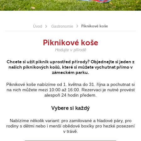
Piknikové koše
Úvod
Gastronomie
Piknikové koše
Hodujte v přírodě
Chcete si užít piknik uprostřed přírody? Objednejte si jeden z
našich piknikových košů, které si můžete vychutnat přímo v
zámeckém parku.
Piknikové koše nabízíme od 1. května do 31. října a pochutnat si
na nich můžete mezi 10:00 až 16:00. Rezervaci je nutné provést
alespoň 24 hodin předem.
Vybere si každý
Nabízíme několik variant: pro zamilované a hladové páry, pro
rodiny s dětmi nebo i menší obědové boxíky pro hezké posezení
v trávě.