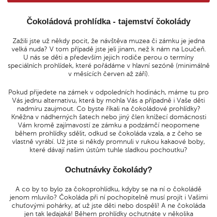
Čokoládová prohlídka - tajemství čokolády
Zažili jste už někdy pocit, že návštěva muzea či zámku je jedna
velká nuda? V tom případě jste jeli jinam, než k nám na Loučeň.
U nás se děti a především jejich rodiče perou o termíny
speciálních prohlídek, které pořádáme v hlavní sezóně (minimálně
v měsících červen až září).
Pokud přijedete na zámek v odpoledních hodinách, máme tu pro
Vás jednu alternativu, která by mohla Vás a případně i Vaše děti
nadmíru zaujmout. Co byste říkali na čokoládové prohlídky?
Kněžna v nádherných šatech nebo jiný člen knížecí domácnosti
Vám kromě zajímavostí ze zámku a podzámčí neopomene
během prohlídky sdělit, odkud se čokoláda vzala, a z čeho se
vlastně vyrábí. Už jste si někdy promnuli v rukou kakaové boby,
které dávají našim ústům tuhle sladkou pochoutku?
Ochutnávky čokolády?
A co by to bylo za čokoprohlídku, kdyby se na ní o čokoládě
jenom mluvilo? Čokoláda při ní pochopitelně musí projít i Vašimi
chuťovými pohárky, ať už jste děti nebo dospělí! A ne čokoláda
jen tak ledajaká! Během prohlídky ochutnáte v několika