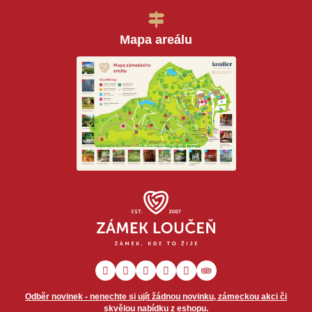
Mapa areálu
Odběr novinek - nenechte si ujít žádnou novinku, zámeckou akci či
skvělou nabídku z eshopu.