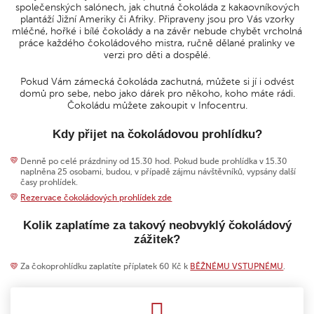
společenských salónech, jak chutná čokoláda z kakaovníkových
plantáží Jižní Ameriky či Afriky. Připraveny jsou pro Vás vzorky
mléčné, hořké i bílé čokolády a na závěr nebude chybět vrcholná
práce každého čokoládového mistra, ručně dělané pralinky ve
verzi pro děti a dospělé.
Pokud Vám zámecká čokoláda zachutná, můžete si jí i odvést
domů pro sebe, nebo jako dárek pro někoho, koho máte rádi.
Čokoládu můžete zakoupit v Infocentru.
Kdy přijet na čokoládovou prohlídku?
Denně po celé prázdniny od 15.30 hod. Pokud bude prohlídka v 15.30
naplněna 25 osobami, budou, v případě zájmu návštěvníků, vypsány další
časy prohlídek.
Rezervace čokoládových prohlídek zde
Kolik zaplatíme za takový neobvyklý čokoládový
zážitek?
Za čokoprohlídku zaplatíte příplatek 60 Kč k
BĚŽNÉMU VSTUPNÉMU
.