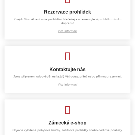
Rezervace prohlídek
Zaujala Vás některá naše prohlídka? Nečekejte a rezervujte si prohlídku zámku
dopředu!
Více informací
Kontaktujte nás
Jsme připraveni odpovědět na každý Váš dotaz, přání, nebo přijmout rezervaci.
Více informací
Zámecký e-shop
Objevte vyladěné pobytové balíčky, zážitkové prohlídky anebo dárkové poukazy.