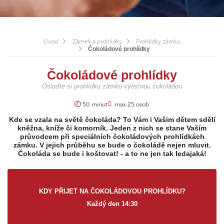
Úvod
Zámek a prohlídky
Prohlídky zámku
Čokoládové prohlídky
Čokoládové prohlídky
Oslaďte si prohlídku zámku výtečnou čokoládou
50 minut
max 25 osob
Kde se vzala na světě čokoláda? To Vám i Vašim dětem sdělí
kněžna, kníže či komorník. Jeden z nich se stane Vaším
průvodcem při speciálních čokoládových prohlídkách
zámku. V jejich průběhu se bude o čokoládě nejen mluvit.
Čokoláda se bude i koštovat! - a to ne jen tak ledajaká!
KDY PŘIJET NA ČOKOLÁDOVOU PROHLÍDKU?
Každý den 14:30