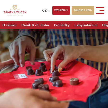
CZ
VSTUPENKY
POKOJE A CENY
O zámku
Ceník & ot. doba
Prohlídky
Labyrintárium
Uby