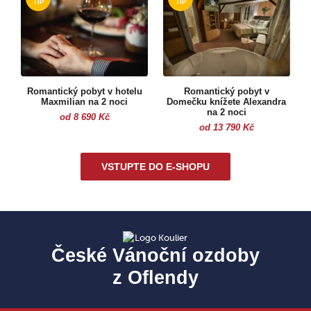
Romantický pobyt v hotelu
Romantický pobyt v
Maxmilian na 2 noci
Domečku knížete Alexandra
na 2 noci
od 8 690 Kč
od 13 790 Kč
VSTUPTE DO E-SHOPU
České Vánoční ozdoby
z Oflendy