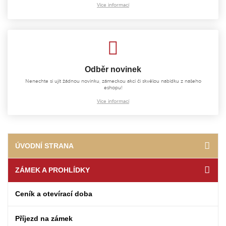
Více informací
Odběr novinek
Nenechte si ujít žádnou novinku, zámeckou akci či skvělou nabídku z našeho
eshopu!
Více informací
ÚVODNÍ STRANA
ZÁMEK A PROHLÍDKY
Ceník a otevírací doba
Příjezd na zámek